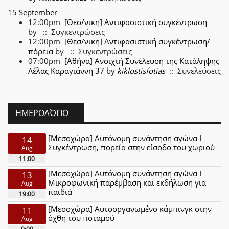
15 September
12:00pm
[Θεσ/νικη] Αντιφασιστική συγκέντρωση
by
:: Συγκεντρώσεις
12:00pm
[Θεσ/νικη] Αντιφασιστική συγκέντρωση/
πόρεια
by
:: Συγκεντρώσεις
07:00pm
[Αθήνα] Ανοιχτή Συνέλευση της Κατάληψης
Λέλας Καραγιάννη 37
by
kiklostisfotias
:: Συνελεύσεις
ΗΜΕΡΟΛΌΓΙΟ
[Μεσοχώρα] Αυτόνομη συνάντηση αγώνα Ι
14
Συγκέντρωση, πορεία στην είσοδο του χωριού
Aug
11:00
[Μεσοχώρα] Αυτόνομη συνάντηση αγώνα Ι
13
Μικροφωνική παρέμβαση και εκδήλωση για
Aug
παιδιά
19:00
[Μεσοχώρα] Αυτοοργανωμένο κάμπινγκ στην
11
όχθη του ποταμού
Aug