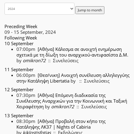
Jump to month
Preceding Week
09 - 15 September, 2024
Following Week
10 September
07:00pm
[Αθήνα] Κάλεσμα σε ανοιχτή ενημέρωση
σχετικά με τη δίωξη του αναρχικού-αντιφασίστα Δ.Μ.
by
omikron72
:: Συνελεύσεις
11 September
06:00pm
[Θεσ/νικη] Ανοιχτή συνέλευση αλληλεγγύης
στην Κατάληψη Libertatia
by
:: Συνελεύσεις
12 September
07:30pm
[Αθήνα] Επόμενη διαδικασία της
Συνέλευσης Αναρχικών για την Κοινωνική και Ταξική
Χειραφέτηση
by
omikron72
:: Συνελεύσεις
13 September
08:30pm
[Αθήνα] Προβολή στον κήπο της
Κατάληψης ΛΚ37 | Nights of Cabiria
by
kiklostisfotias
:: Εκδηλώσεις