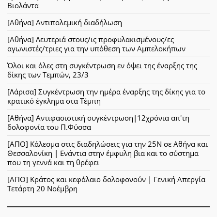
Βιολάντα
[Αθήνα] Αντιπολεμική διαδήλωση
[Αθήνα] Λευτεριά στους/ις προφυλακισμένους/ες
αγωνιστές/τριες για την υπόθεση των Αμπελοκήπων
Όλοι και όλες στη συγκέντρωση εν όψει της έναρξης της
δίκης των Τεμπών, 23/3
[Λάρισα] Συγκέντρωση την ημέρα έναρξης της δίκης για το
κρατικό έγκλημα στα Τέμπη
[Αθήνα] Αντιφασιστική συγκέντρωση|12χρόνια απ'τη
δολοφονία του Π.Φύσσα
[ΑΠΟ] Κάλεσμα στις διαδηλώσεις για την 25Ν σε Αθήνα και
Θεσσαλονίκη | Ενάντια στην έμφυλη βια και το σύστημα
που τη γεννά και τη θρέφει
[ΑΠΟ] Κράτος και κεφάλαιο δολοφονούν | Γενική Απεργία
Τετάρτη 20 Νοέμβρη