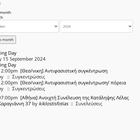
k
 month
o month
ing Day
y 15 September 2024
ing Day
12:00pm
[Θεσ/νικη] Αντιφασιστική συγκέντρωση
by
:: Συγκεντρώσεις
12:00pm
[Θεσ/νικη] Αντιφασιστική συγκέντρωση/ πόρεια
by
:: Συγκεντρώσεις
07:00pm
[Αθήνα] Ανοιχτή Συνέλευση της Κατάληψης Λέλας
Καραγιάννη 37
by
kiklostisfotias
:: Συνελεύσεις