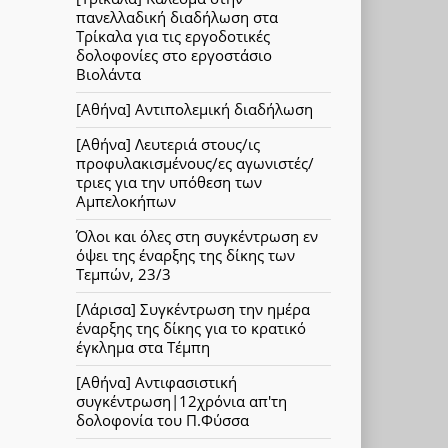
πανελλαδική διαδήλωση στα
Τρίκαλα για τις εργοδοτικές
δολοφονίες στο εργοστάσιο
Βιολάντα
[Αθήνα] Αντιπολεμική διαδήλωση
[Αθήνα] Λευτεριά στους/ις
προφυλακισμένους/ες αγωνιστές/
τριες για την υπόθεση των
Αμπελοκήπων
Όλοι και όλες στη συγκέντρωση εν
όψει της έναρξης της δίκης των
Τεμπών, 23/3
[Λάρισα] Συγκέντρωση την ημέρα
έναρξης της δίκης για το κρατικό
έγκλημα στα Τέμπη
[Αθήνα] Αντιφασιστική
συγκέντρωση|12χρόνια απ'τη
δολοφονία του Π.Φύσσα