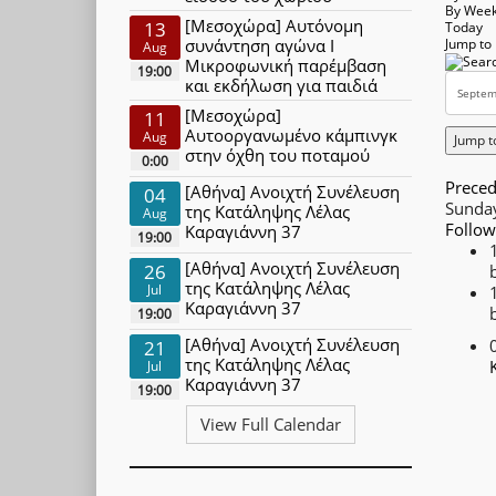
By Wee
[Μεσοχώρα] Αυτόνομη
13
Today
συνάντηση αγώνα Ι
Jump to
Aug
Μικροφωνική παρέμβαση
19:00
και εκδήλωση για παιδιά
[Μεσοχώρα]
11
Αυτοοργανωμένο κάμπινγκ
Aug
Jump t
στην όχθη του ποταμού
0:00
Preced
[Αθήνα] Ανοιχτή Συνέλευση
04
Sunda
της Κατάληψης Λέλας
Aug
Follow
Καραγιάννη 37
19:00
[Αθήνα] Ανοιχτή Συνέλευση
26
της Κατάληψης Λέλας
Jul
Καραγιάννη 37
19:00
[Αθήνα] Ανοιχτή Συνέλευση
21
της Κατάληψης Λέλας
Jul
Καραγιάννη 37
19:00
View Full Calendar