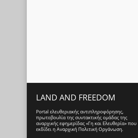
LAND AND FREEDOM
Portal ελευθεριακής αντιπληροφόρησης,
πρωτοβουλία της συντακτικής ομάδας της
αναρχικής εφημερίδας «Γη και Ελευθερία» που
εκδίδει η
Αναρχική Πολιτική Οργάνωση
.