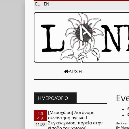
EL
EN
ΑΡΧΉ
Ev
ΗΜΕΡΟΛΌΓΙΟ
[Μεσοχώρα] Αυτόνομη
14
συνάντηση αγώνα Ι
Aug
Συγκέντρωση, πορεία στην
By Year
11:00
είσοδο του χωριού
By Mon