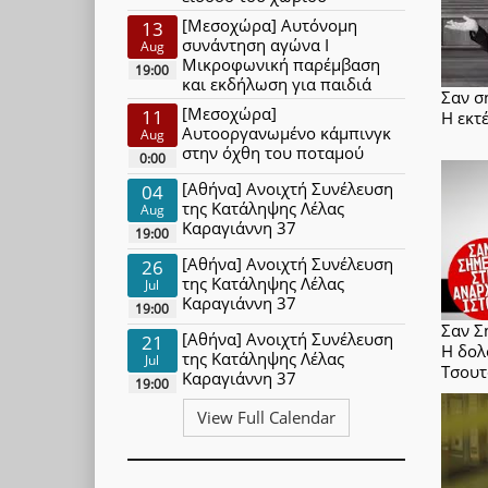
[Μεσοχώρα] Αυτόνομη
13
συνάντηση αγώνα Ι
Aug
Μικροφωνική παρέμβαση
19:00
και εκδήλωση για παιδιά
Σαν σ
[Μεσοχώρα]
11
Η εκτ
Αυτοοργανωμένο κάμπινγκ
Aug
στην όχθη του ποταμού
0:00
[Αθήνα] Ανοιχτή Συνέλευση
04
της Κατάληψης Λέλας
Aug
Καραγιάννη 37
19:00
[Αθήνα] Ανοιχτή Συνέλευση
26
της Κατάληψης Λέλας
Jul
Καραγιάννη 37
19:00
Σαν Σ
[Αθήνα] Ανοιχτή Συνέλευση
21
Η δολ
της Κατάληψης Λέλας
Jul
Τσου
Καραγιάννη 37
19:00
View Full Calendar