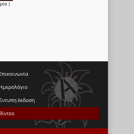
ρία |
Επικοινωνία
Ημερολόγιο
Έντυπη έκδοση
Βίντεο