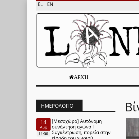
EL
EN
ΑΡΧΉ
Βί
ΗΜΕΡΟΛΌΓΙΟ
[Μεσοχώρα] Αυτόνομη
14
συνάντηση αγώνα Ι
Aug
Συγκέντρωση, πορεία στην
11:00
είσοδο του χωριού