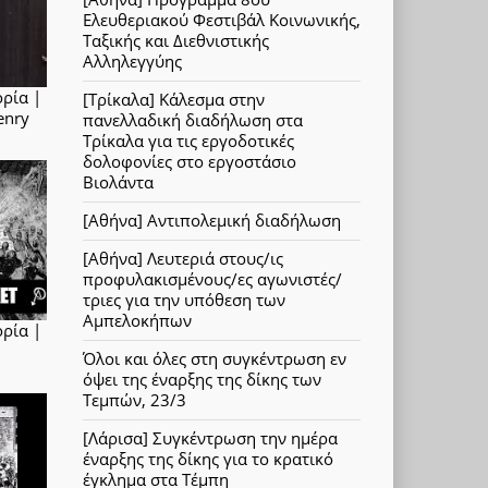
Ελευθεριακού Φεστιβάλ Κοινωνικής,
Ταξικής και Διεθνιστικής
Αλληλεγγύης
ορία |
[Τρίκαλα] Κάλεσμα στην
enry
πανελλαδική διαδήλωση στα
Τρίκαλα για τις εργοδοτικές
δολοφονίες στο εργοστάσιο
Βιολάντα
[Αθήνα] Αντιπολεμική διαδήλωση
[Αθήνα] Λευτεριά στους/ις
προφυλακισμένους/ες αγωνιστές/
τριες για την υπόθεση των
Αμπελοκήπων
ορία |
Όλοι και όλες στη συγκέντρωση εν
όψει της έναρξης της δίκης των
Τεμπών, 23/3
[Λάρισα] Συγκέντρωση την ημέρα
έναρξης της δίκης για το κρατικό
έγκλημα στα Τέμπη