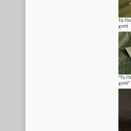
Το Πτ
χυτό
"Το Π
χυτό" 