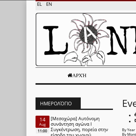
EL
EN
ΑΡΧΉ
Ev
ΗΜΕΡΟΛΌΓΙΟ
[Μεσοχώρα] Αυτόνομη
14
συνάντηση αγώνα Ι
Aug
Συγκέντρωση, πορεία στην
By Year
11:00
είσοδο του χωριού
By Mon