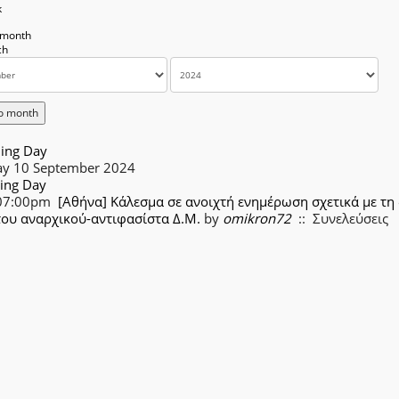
k
 month
o month
ing Day
ay 10 September 2024
ing Day
07:00pm
[Αθήνα] Κάλεσμα σε ανοιχτή ενημέρωση σχετικά με τη
του αναρχικού-αντιφασίστα Δ.Μ.
by
omikron72
:: Συνελεύσεις