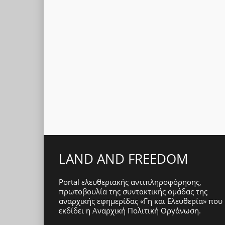
LAND AND FREEDOM
Portal ελευθεριακής αντιπληροφόρησης,
πρωτοβουλία της συντακτικής ομάδας της
αναρχικής εφημερίδας «Γη και Ελευθερία» που
εκδίδει η
Αναρχική Πολιτική Οργάνωση
.