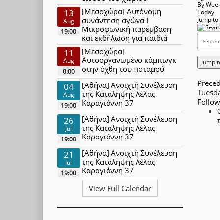
By Wee
[Μεσοχώρα] Αυτόνομη
13
Today
συνάντηση αγώνα Ι
Jump to
Aug
Μικροφωνική παρέμβαση
19:00
και εκδήλωση για παιδιά
[Μεσοχώρα]
11
Αυτοοργανωμένο κάμπινγκ
Aug
Jump t
στην όχθη του ποταμού
0:00
Preced
[Αθήνα] Ανοιχτή Συνέλευση
04
Tuesd
της Κατάληψης Λέλας
Aug
Follow
Καραγιάννη 37
19:00
[Αθήνα] Ανοιχτή Συνέλευση
26
της Κατάληψης Λέλας
Jul
Καραγιάννη 37
19:00
[Αθήνα] Ανοιχτή Συνέλευση
21
της Κατάληψης Λέλας
Jul
Καραγιάννη 37
19:00
View Full Calendar