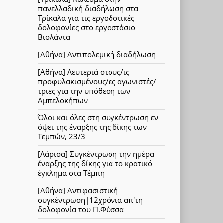
πανελλαδική διαδήλωση στα
Τρίκαλα για τις εργοδοτικές
δολοφονίες στο εργοστάσιο
Βιολάντα
[Αθήνα] Αντιπολεμική διαδήλωση
[Αθήνα] Λευτεριά στους/ις
προφυλακισμένους/ες αγωνιστές/
τριες για την υπόθεση των
Αμπελοκήπων
Όλοι και όλες στη συγκέντρωση εν
όψει της έναρξης της δίκης των
Τεμπών, 23/3
[Λάρισα] Συγκέντρωση την ημέρα
έναρξης της δίκης για το κρατικό
έγκλημα στα Τέμπη
[Αθήνα] Αντιφασιστική
συγκέντρωση|12χρόνια απ'τη
δολοφονία του Π.Φύσσα