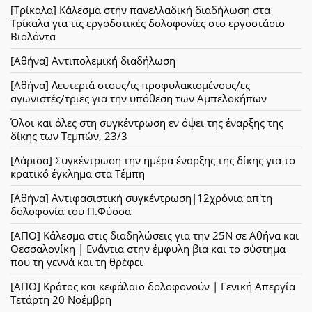
[Τρίκαλα] Κάλεσμα στην πανελλαδική διαδήλωση στα
Τρίκαλα για τις εργοδοτικές δολοφονίες στο εργοστάσιο
Βιολάντα
[Αθήνα] Αντιπολεμική διαδήλωση
[Αθήνα] Λευτεριά στους/ις προφυλακισμένους/ες
αγωνιστές/τριες για την υπόθεση των Αμπελοκήπων
Όλοι και όλες στη συγκέντρωση εν όψει της έναρξης της
δίκης των Τεμπών, 23/3
[Λάρισα] Συγκέντρωση την ημέρα έναρξης της δίκης για το
κρατικό έγκλημα στα Τέμπη
[Αθήνα] Αντιφασιστική συγκέντρωση|12χρόνια απ'τη
δολοφονία του Π.Φύσσα
[ΑΠΟ] Κάλεσμα στις διαδηλώσεις για την 25Ν σε Αθήνα και
Θεσσαλονίκη | Ενάντια στην έμφυλη βια και το σύστημα
που τη γεννά και τη θρέφει
[ΑΠΟ] Κράτος και κεφάλαιο δολοφονούν | Γενική Απεργία
Τετάρτη 20 Νοέμβρη