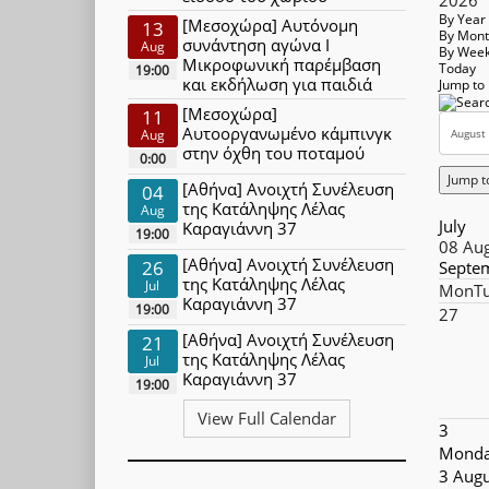
By Year
[Μεσοχώρα] Αυτόνομη
13
By Mon
συνάντηση αγώνα Ι
Aug
By Wee
Μικροφωνική παρέμβαση
Today
19:00
και εκδήλωση για παιδιά
Jump to
[Μεσοχώρα]
11
Αυτοοργανωμένο κάμπινγκ
Aug
στην όχθη του ποταμού
0:00
Jump t
[Αθήνα] Ανοιχτή Συνέλευση
04
της Κατάληψης Λέλας
Aug
July
Καραγιάννη 37
19:00
08 Au
[Αθήνα] Ανοιχτή Συνέλευση
26
Septe
της Κατάληψης Λέλας
Jul
Mon
T
Καραγιάννη 37
19:00
27
[Αθήνα] Ανοιχτή Συνέλευση
21
της Κατάληψης Λέλας
Jul
Καραγιάννη 37
19:00
View Full Calendar
3
Monda
3 Augu