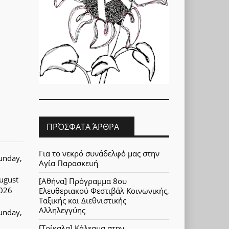
ΠΡΌΣΦΑΤΑ ΆΡΘΡΑ
Για το νεκρό συνάδελφό μας στην
unday,
Αγία Παρασκευή
ugust
[Αθήνα] Πρόγραμμα 8ου
026
Ελευθεριακού Φεστιβάλ Κοινωνικής,
Ταξικής και Διεθνιστικής
Αλληλεγγύης
unday,
[Τρίκαλα] Κάλεσμα στην