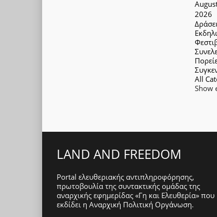
Augus
2026
Δράσε
Εκδηλ
Φεστι
Συνελ
Πορεί
Συγκε
All Cat
Show e
LAND AND FREEDOM
Portal ελευθεριακής αντιπληροφόρησης,
πρωτοβουλία της συντακτικής ομάδας της
αναρχικής εφημερίδας «Γη και Ελευθερία» που
εκδίδει η
Αναρχική Πολιτική Οργάνωση
.