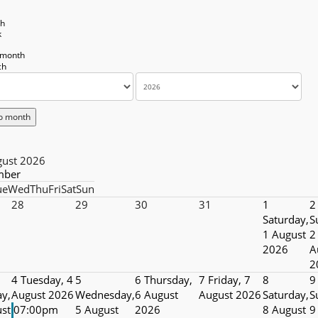
th
k
 month
o month
gust 2026
mber
ue
Wed
Thu
Fri
Sat
Sun
28
29
30
31
1
2
Saturday,
S
1 August
2
2026
A
2
4
Tuesday, 4
5
6
Thursday,
7
Friday, 7
8
9
y,
August 2026
Wednesday,
6 August
August 2026
Saturday,
S
st
07:00pm
5 August
2026
8 August
9