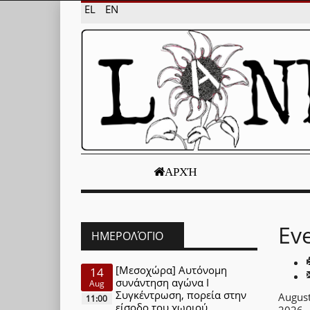
EL
EN
ΑΡΧΉ
Ev
ΗΜΕΡΟΛΌΓΙΟ
[Μεσοχώρα] Αυτόνομη
14
συνάντηση αγώνα Ι
Aug
Συγκέντρωση, πορεία στην
August
11:00
είσοδο του χωριού
2026