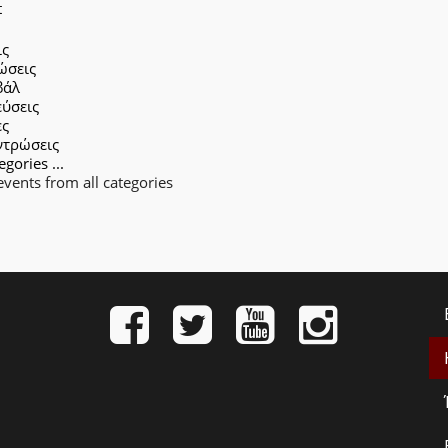
t
ις
ώσεις
βάλ
εύσεις
ες
ντρώσεις
egories ...
vents from all categories