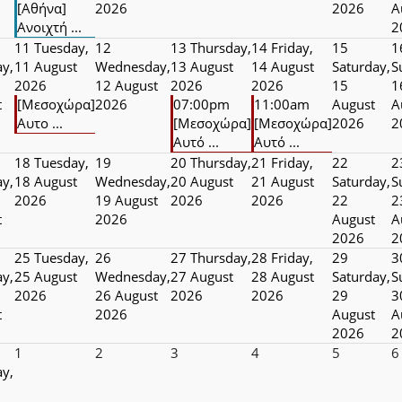
[Αθήνα]
2026
2026
A
Ανοιχτή ...
2
11
Tuesday,
12
13
Thursday,
14
Friday,
15
1
y,
11 August
Wednesday,
13 August
14 August
Saturday,
S
2026
12 August
2026
2026
15
1
t
[Μεσοχώρα]
2026
07:00pm
11:00am
August
A
Αυτο ...
[Μεσοχώρα]
[Μεσοχώρα]
2026
2
Αυτό ...
Αυτό ...
18
Tuesday,
19
20
Thursday,
21
Friday,
22
2
y,
18 August
Wednesday,
20 August
21 August
Saturday,
S
2026
19 August
2026
2026
22
2
t
2026
August
A
2026
2
25
Tuesday,
26
27
Thursday,
28
Friday,
29
3
y,
25 August
Wednesday,
27 August
28 August
Saturday,
S
2026
26 August
2026
2026
29
3
t
2026
August
A
2026
2
1
2
3
4
5
6
y,