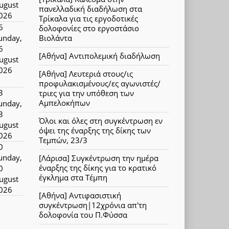
ugust
πανελλαδική διαδήλωση στα
026
Τρίκαλα για τις εργοδοτικές
6
δολοφονίες στο εργοστάσιο
unday,
Βιολάντα
6
[Αθήνα] Αντιπολεμική διαδήλωση
ugust
026
[Αθήνα] Λευτεριά στους/ις
προφυλακισμένους/ες αγωνιστές/
3
τριες για την υπόθεση των
Αμπελοκήπων
unday,
3
Όλοι και όλες στη συγκέντρωση εν
ugust
όψει της έναρξης της δίκης των
026
Τεμπών, 23/3
0
unday,
[Λάρισα] Συγκέντρωση την ημέρα
έναρξης της δίκης για το κρατικό
0
έγκλημα στα Τέμπη
ugust
026
[Αθήνα] Αντιφασιστική
συγκέντρωση|12χρόνια απ'τη
δολοφονία του Π.Φύσσα