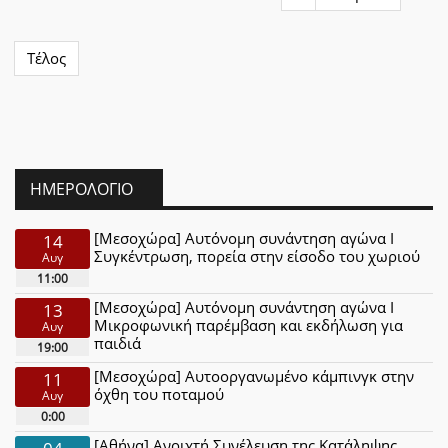
Τέλος
ΗΜΕΡΟΛΌΓΙΟ
[Μεσοχώρα] Αυτόνομη συνάντηση αγώνα Ι
14
Συγκέντρωση, πορεία στην είσοδο του χωριού
Αυγ
11:00
[Μεσοχώρα] Αυτόνομη συνάντηση αγώνα Ι
13
Μικροφωνική παρέμβαση και εκδήλωση για
Αυγ
παιδιά
19:00
[Μεσοχώρα] Αυτοοργανωμένο κάμπινγκ στην
11
όχθη του ποταμού
Αυγ
0:00
[Αθήνα] Ανοιχτή Συνέλευση της Κατάληψης
04