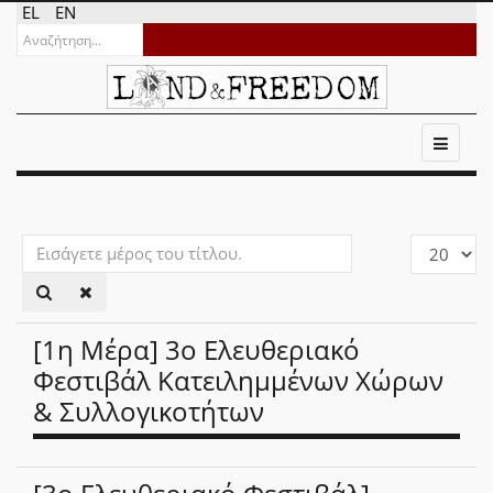
EL
EN
Εισάγετε
Εμφάνιση
μέρος
#
του
τίτλου.
[1η Μέρα] 3ο Ελευθεριακό
Φεστιβάλ Κατειλημμένων Χώρων
& Συλλογικοτήτων