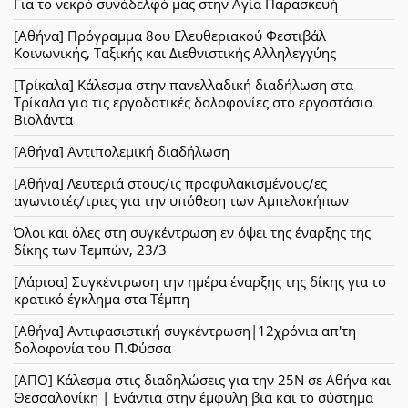
Για το νεκρό συνάδελφό μας στην Αγία Παρασκευή
[Αθήνα] Πρόγραμμα 8ου Ελευθεριακού Φεστιβάλ
Κοινωνικής, Ταξικής και Διεθνιστικής Αλληλεγγύης
[Τρίκαλα] Κάλεσμα στην πανελλαδική διαδήλωση στα
Τρίκαλα για τις εργοδοτικές δολοφονίες στο εργοστάσιο
Βιολάντα
[Αθήνα] Αντιπολεμική διαδήλωση
[Αθήνα] Λευτεριά στους/ις προφυλακισμένους/ες
αγωνιστές/τριες για την υπόθεση των Αμπελοκήπων
Όλοι και όλες στη συγκέντρωση εν όψει της έναρξης της
δίκης των Τεμπών, 23/3
[Λάρισα] Συγκέντρωση την ημέρα έναρξης της δίκης για το
κρατικό έγκλημα στα Τέμπη
[Αθήνα] Αντιφασιστική συγκέντρωση|12χρόνια απ'τη
δολοφονία του Π.Φύσσα
[ΑΠΟ] Κάλεσμα στις διαδηλώσεις για την 25Ν σε Αθήνα και
Θεσσαλονίκη | Ενάντια στην έμφυλη βια και το σύστημα