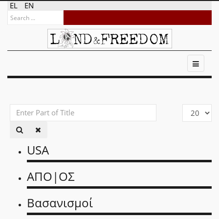
EL
EN
Enter
Display
Part
#
of
Title
USA
ΑΠΟ|ΟΣ
Βασανισμοί