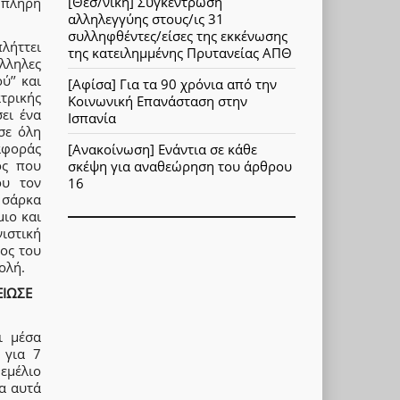
[Θεσ/νίκη] Συγκέντρωση
ν πλήρη
αλληλεγγύης στους/ις 31
συλληφθέντες/είσες της εκκένωσης
πλήττει
της κατειλημμένης Πρυτανείας ΑΠΘ
λληλες
ύ’’ και
[Αφίσα] Για τα 90 χρόνια από την
τρικής
Κοινωνική Επανάσταση στην
ει ένα
Ισπανία
σε όλη
αφοράς
[Ανακοίνωση] Ενάντια σε κάθε
ος που
σκέψη για αναθεώρηση του άρθρου
ου τον
16
 σάρκα
μιο και
ιστική
ος του
ολή.
ΕΙΩΣΕ
ι μέσα
 για 7
εμέλιο
α αυτά