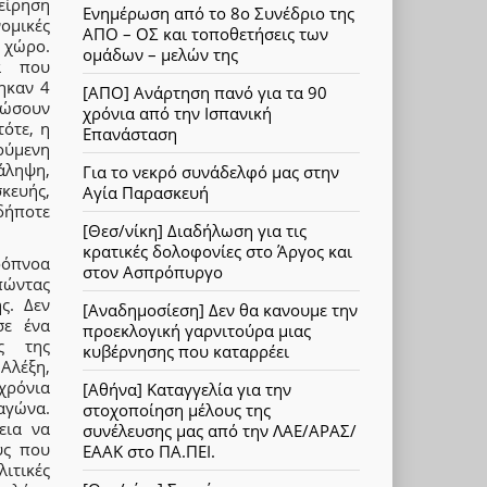
είρηση
Ενημέρωση από το 8ο Συνέδριο της
ομικές
ΑΠΟ – ΟΣ και τοποθετήσεις των
 χώρο.
ομάδων – μελών της
α που
ηκαν 4
[ΑΠΟ] Ανάρτηση πανό για τα 90
ιώσουν
χρόνια από την Ισπανική
ότε, η
Επανάσταση
ούμενη
άληψη,
Για το νεκρό συνάδελφό μας στην
κευής,
Αγία Παρασκευή
δήποτε
[Θεσ/νίκη] Διαδήλωση για τις
κρατικές δολοφονίες στο Άργος και
ρόπνοα
στον Ασπρόπυργο
πώντας
ς. Δεν
[Αναδημοσίεση] Δεν θα κανουμε την
σε ένα
προεκλογική γαρνιτούρα μιας
ες της
κυβέρνησης που καταρρέει
 Αλέξη,
χρόνια
[Αθήνα] Καταγγελία για την
αγώνα.
στοχοποίηση μέλους της
εια να
συνέλευσης μας από την ΛΑΕ/ΑΡΑΣ/
υς που
ΕΑΑΚ στο ΠΑ.ΠΕΙ.
ιτικές