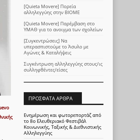
[Quieta Movere] Πορεία
αλληλεγγύης στην ΒΙΟΜΕ
[Quieta Movere] Παρέμβαση στο
ΥΜΑΘ για το ανοιγμα των σχολείων
[Συγκεντρώσεις] Να
υπερασπιστούμε το Άσυλο με
Αγώνες & Καταλήψεις
Συγκέντρωση αλληλεγγύης στους/ις
συλληφθέντες/είσες
ΠΡΌΣΦΑΤΑ ΆΡΘΡΑ
uevo
Ενημέρωση και φωτορεπορτάζ από
θνικής
το 8ο Ελευθεριακό Φεστιβάλ
Κοινωνικής, Ταξικής & Διεθνιστικής
Αλληλεγγύης