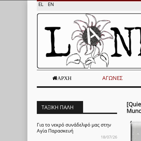
EL
EN
ΑΓΏΝΕΣ
ΑΡΧΉ
[Qui
ΤΑΞΙΚΉ ΠΆΛΗ
Mund
Για το νεκρό συνάδελφό μας στην
Αγία Παρασκευή
18/07/26