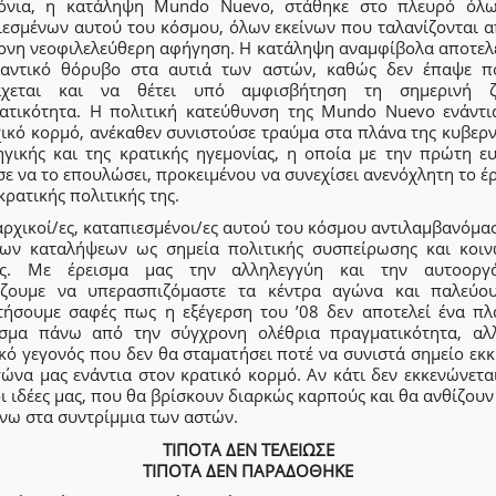
όνια, η κατάληψη Mundo Nuevo, στάθηκε στο πλευρό όλ
ιεσμένων αυτού του κόσμου, όλων εκείνων που ταλανίζονται α
ονη νεοφιλελεύθερη αφήγηση. Η κατάληψη αναμφίβολα αποτελε
αντικό θόρυβο στα αυτιά των αστών, καθώς δεν έπαψε π
άχεται και να θέτει υπό αμφισβήτηση τη σημερινή 
ατικότητα. Η πολιτική κατεύθυνση της Mundo Nuevo ενάντι
χικό κορμό, ανέκαθεν συνιστούσε τραύμα στα πλάνα της κυβερν
ηγικής και της κρατικής ηγεμονίας, η οποία με την πρώτη ευ
ε να το επουλώσει, προκειμένου να συνεχίσει ανενόχλητη το έ
ρατικής πολιτικής της.
ρχικοί/ες, καταπιεσμένοι/ες αυτού του κόσμου αντιλαμβανόμα
των καταλήψεων ως σημεία πολιτικής συσπείρωσης και κοιν
ς. Με έρεισμα μας την αλληλεγγύη και την αυτοοργ
ίζουμε να υπερασπιζόμαστε τα κέντρα αγώνα και παλεύο
τήσουμε σαφές πως η εξέγερση του ’08 δεν αποτελεί ένα πλ
σμα πάνω από την σύγχρονη ολέθρια πραγματικότητα, αλ
κό γεγονός που δεν θα σταματήσει ποτέ να συνιστά σημείο εκ
ώνα μας ενάντια στον κρατικό κορμό. Αν κάτι δεν εκκενώνετα
οι ιδέες μας, που θα βρίσκουν διαρκώς καρπούς και θα ανθίζου
άνω στα συντρίμμια των αστών.
ΤΙΠΟΤΑ ΔΕΝ ΤΕΛΕΙΩΣΕ
ΤΙΠΟΤΑ ΔΕΝ ΠΑΡΑΔΟΘΗΚΕ