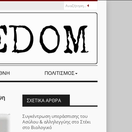
ΕΘΝΉ
ΠΟΛΙΤΙΣΜΌΣ
ψη
ΣΧΕΤΙΚΆ ΆΡΘΡΑ
Συγκέντρωση υπεράσπισης του
Ασύλου & αλληλεγγύης στο Στέκι
στο Βιολογικό