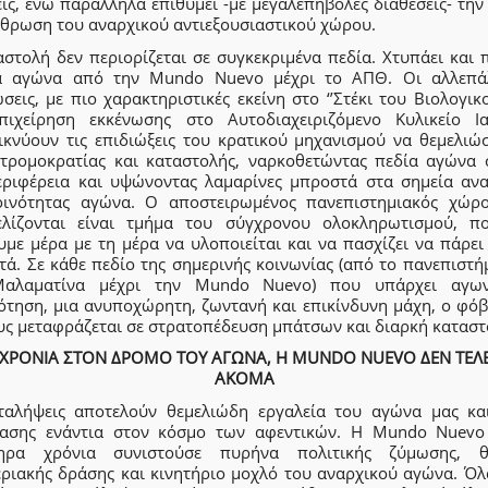
εις, ενώ παράλληλα επιθυμεί -με μεγαλεπήβολες διαθέσεις- τη
θρωση του αναρχικού αντιεξουσιαστικού χώρου.
στολή δεν περιορίζεται σε συγκεκριμένα πεδία. Χτυπάει και 
α αγώνα από την Mundo Nuevo μέχρι το ΑΠΘ. Οι αλλεπά
σεις, με πιο χαρακτηριστικές εκείνη στο ‘’Στέκι του Βιολογικο
πιχείρηση εκκένωσης στο Αυτοδιαχειριζόμενο Κυλικείο Ια
ικνύουν τις επιδιώξεις του κρατικού μηχανισμού να θεμελιώσ
 τρομοκρατίας και καταστολής, ναρκοθετώντας πεδία αγώνα 
εριφέρεια και υψώνοντας λαμαρίνες μπροστά στα σημεία αν
οινότητας αγώνα. Ο αποστειρωμένος πανεπιστημιακός χώρ
ελίζονται είναι τμήμα του σύγχρονου ολοκληρωτισμού, π
υμε μέρα με τη μέρα να υλοποιείται και να πασχίζει να πάρει
τά. Σε κάθε πεδίο της σημερινής κοινωνίας (από το πανεπιστή
αλαματίνα μέχρι την Mundo Nuevo) που υπάρχει αγων
ότηση, μια ανυποχώρητη, ζωντανή και επικίνδυνη μάχη, ο φόβ
υς μεταφράζεται σε στρατοπέδευση μπάτσων και διαρκή καταστ
 ΧΡΟΝΙΑ ΣΤΟΝ ΔΡΟΜΟ ΤΟΥ ΑΓΩΝΑ, Η MUNDO NUEVO ΔΕΝ ΤΕΛ
ΑΚΟΜΑ
ταλήψεις αποτελούν θεμελιώδη εργαλεία του αγώνα μας κα
τασης ενάντια στον κόσμο των αφεντικών. Η Mundo Nuevo
ηρα χρόνια συνιστούσε πυρήνα πολιτικής ζύμωσης, θ
εριακής δράσης και κινητήριο μοχλό του αναρχικού αγώνα. Όλ