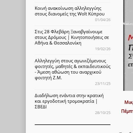
Κοινή ανακοίνωση αλληλεγγύης
στους διανομείς της Wolt Κύπρου
01/04/26
Στις 28 Φλεβάρη Ξαναβγαίνουμε
στους Δρόμους | Κινητοποιήσεις σε
Αθήνα & Θεσσαλονίκη
19/02/26
Αλληλεγγύη στους αγωνιζόμενους
φοιτητές, μαθητές & εκπαιδευτικούς
- Άμεση αθώωση του αναρχικού
φοιτητή Ζ.Μ.
23/11/25
Διαδήλωση ενάντια στην κρατική
και εργοδοτική τρομοκρατία |
Μικ
ΣΒΕΔΙ
Πέμπτ
28/10/25