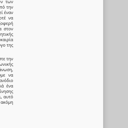
ων των
πό την
ί έναν
οτέ να
ζοφερή
α στον
ητικής
καιρία
ργο της
στε την
ωνικής
άνωση,
υμε να
ανόδιο
λά ένα
κίνησης
ι, αυτό
ν ακόμη