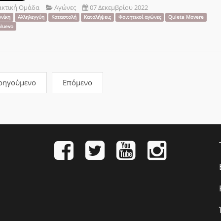
ακτική Ομάδα
Αγώνες
07 Δεκεμβρίου 2022
νίκη
Αλληλεγγύη
Καταστολή
Καταλήψεις
Φοιτητικοί αγώνες
Quieta Movere
Nuevo
οηγούμενο
Επόμενο