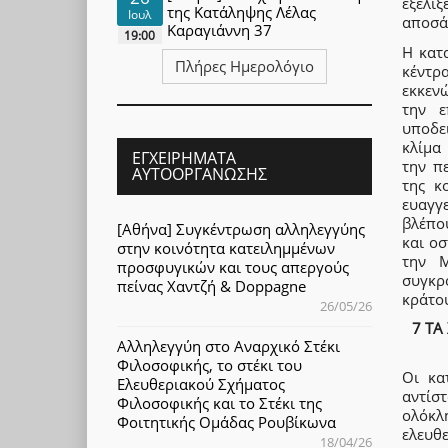
εξελίξ
της Κατάληψης Λέλας
Ιουλ
αποσά
Καραγιάννη 37
19:00
Η κατα
Πλήρες Ημερολόγιο
κέντρ
εκκενώ
την ε
υποδε
κλίμα
ΕΓΧΕΙΡΉΜΑΤΑ
την π
ΑΥΤΟΟΡΓΆΝΩΣΗΣ
της κ
ευαγγ
βλέπο
[Αθήνα] Συγκέντρωση αλληλεγγύης
και οσ
στην κοινότητα κατειλημμένων
την Μ
προσφυγικών και τους απεργούς
συγκρ
πείνας Χαντζή & Doppagne
κράτο
26/05/26
7 ΤΑ
Αλληλεγγύη στο Αναρχικό Στέκι
Φιλοσοφικής, το στέκι του
Οι κα
Ελευθεριακού Σχήματος
αντίσ
Φιλοσοφικής και το Στέκι της
ολόκλ
Φοιτητικής Ομάδας Ρουβίκωνα
ελευθ
18/04/26