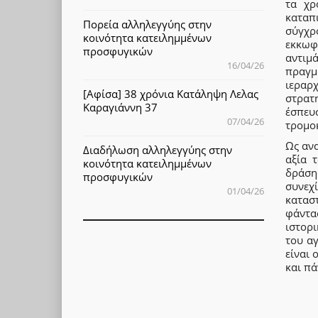
τα χρ
καταπ
Πορεία αλληλεγγύης στην
σύγχρ
κοινότητα κατειλημμένων
εκκωφ
προσφυγικών
αντιμ
16/04/26
πραγμ
ιεραρ
[Αφίσα] 38 χρόνια Κατάληψη Λελας
στρατ
Καραγιάννη 37
έσπευσ
07/04/26
τρομοκ
Ως ανα
Διαδήλωση αλληλεγγύης στην
αξία 
κοινότητα κατειλημμένων
δράση
προσφυγικών
συνεχ
01/04/26
κατασ
φάντα
ιστορι
του αγ
είναι 
και π