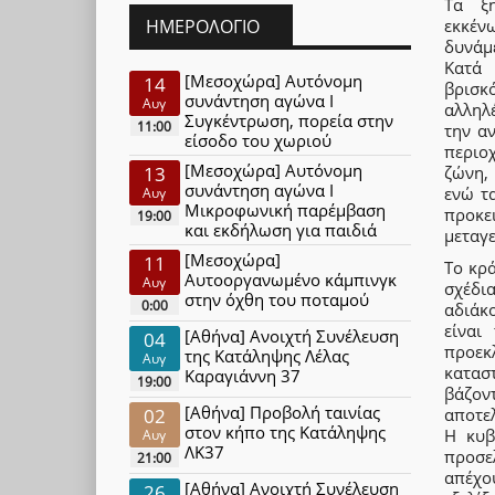
Τα ξη
εκκέν
ΗΜΕΡΟΛΌΓΙΟ
δυνάμ
Κατά
[Μεσοχώρα] Αυτόνομη
14
βρισκ
συνάντηση αγώνα Ι
Αυγ
αλληλ
Συγκέντρωση, πορεία στην
11:00
την α
είσοδο του χωριού
περιο
[Μεσοχώρα] Αυτόνομη
ζώνη,
13
συνάντηση αγώνα Ι
ενώ τ
Αυγ
Μικροφωνική παρέμβαση
προκε
19:00
και εκδήλωση για παιδιά
μεταγ
[Μεσοχώρα]
11
Το κρ
Αυτοοργανωμένο κάμπινγκ
Αυγ
σχέδι
στην όχθη του ποταμού
0:00
αδιάκ
είναι
[Αθήνα] Ανοιχτή Συνέλευση
04
προεκ
της Κατάληψης Λέλας
Αυγ
καταστ
Καραγιάννη 37
19:00
βάζον
[Αθήνα] Προβολή ταινίας
02
αποτε
στον κήπο της Κατάληψης
Η κυβ
Αυγ
ΛΚ37
προσε
21:00
απέχο
[Αθήνα] Ανοιχτή Συνέλευση
26