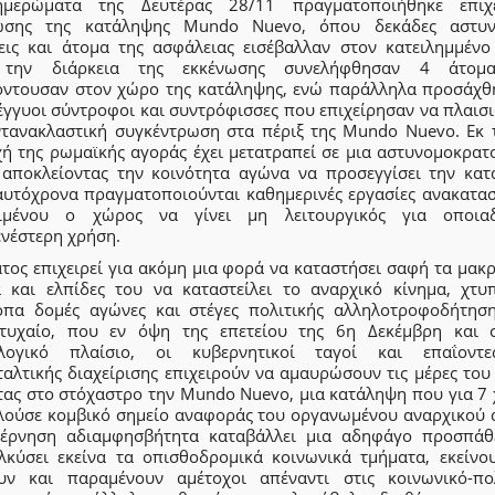
μερώματα της Δευτέρας 28/11 πραγματοποιήθηκε επιχ
ωσης της κατάληψης Mundo Nuevo, όπου δεκάδες αστυν
εις και άτομα της ασφάλειας εισέβαλλαν στον κατειλημμένο
 την διάρκεια της εκκένωσης συνελήφθησαν 4 άτομ
όντουσαν στον χώρο της κατάληψης, ενώ παράλληλα προσάχθ
έγγυοι σύντροφοι και συντρόφισσες που επιχείρησαν να πλαισ
ντανακλαστική συγκέντρωση στα πέριξ της Mundo Nuevo. Εκ τ
χή της ρωμαϊκής αγοράς έχει μετατραπεί σε μια αστυνομοκρατ
 αποκλείοντας την κοινότητα αγώνα να προσεγγίσει την κατ
αυτόχρονα πραγματοποιούνται καθημερινές εργασίες ανακατασ
ιμένου ο χώρος να γίνει μη λειτουργικός για οποια
ενέστερη χρήση.
άτος επιχειρεί για ακόμη μια φορά να καταστήσει σαφή τα μακ
α και ελπίδες του να καταστείλει το αναρχικό κίνημα, χτυ
οπα δομές αγώνες και στέγες πολιτικής αλληλοτροφοδήτηση
 τυχαίο, που εν όψη της επετείου της 6η Δεκέμβρη και 
λογικό πλαίσιο, οι κυβερνητικοί ταγοί και επαΐοντ
αλτικής διαχείρισης επιχειρούν να αμαυρώσουν τις μέρες του
τας στο στόχαστρο την Mundo Nuevo, μια κατάληψη που για 7 
λούσε κομβικό σημείο αναφοράς του οργανωμένου αναρχικού 
έρνηση αδιαμφησβήτητα καταβάλλει μια αδηφάγο προσπάθ
λκύσει εκείνα τα οπισθοδρομικά κοινωνικά τμήματα, εκείνο
υν και παραμένουν αμέτοχοι απέναντι στις κοινωνικό-πολ