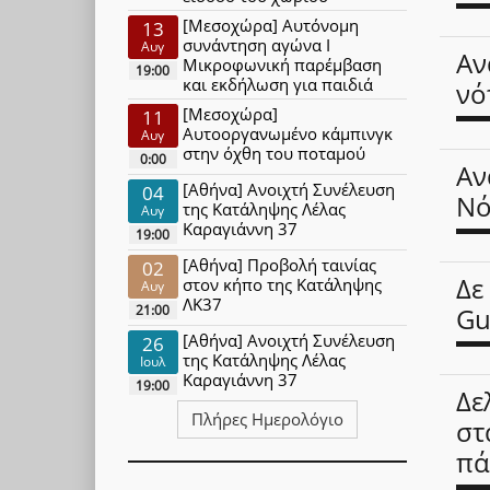
[Μεσοχώρα] Αυτόνομη
13
συνάντηση αγώνα Ι
Αυγ
Αν
Μικροφωνική παρέμβαση
19:00
και εκδήλωση για παιδιά
νό
[Μεσοχώρα]
11
Αυτοοργανωμένο κάμπινγκ
Αυγ
στην όχθη του ποταμού
0:00
Αν
[Αθήνα] Ανοιχτή Συνέλευση
04
Νό
της Κατάληψης Λέλας
Αυγ
Καραγιάννη 37
19:00
[Αθήνα] Προβολή ταινίας
02
Δε
στον κήπο της Κατάληψης
Αυγ
ΛΚ37
21:00
Gu
[Αθήνα] Ανοιχτή Συνέλευση
26
της Κατάληψης Λέλας
Ιουλ
Καραγιάννη 37
19:00
Δε
Πλήρες Ημερολόγιο
στ
πά