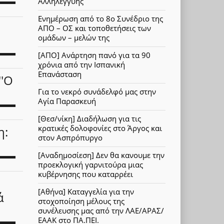
Αλληλεγγύης
Ενημέρωση από το 8ο Συνέδριο της
ΑΠΟ – ΟΣ και τοποθετήσεις των
ομάδων – μελών της
[ΑΠΟ] Ανάρτηση πανό για τα 90
χρόνια από την Ισπανική
Επανάσταση
''Ο
Για το νεκρό συνάδελφό μας στην
Αγία Παρασκευή
[Θεσ/νίκη] Διαδήλωση για τις
κρατικές δολοφονίες στο Άργος και
η:
στον Ασπρόπυργο
[Αναδημοσίεση] Δεν θα κανουμε την
προεκλογική γαρνιτούρα μιας
κυβέρνησης που καταρρέει
[Αθήνα] Καταγγελία για την
ά
στοχοποίηση μέλους της
συνέλευσης μας από την ΛΑΕ/ΑΡΑΣ/
ΕΑΑΚ στο ΠΑ.ΠΕΙ.