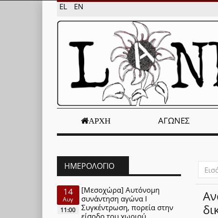
EL
EN
ΑΓΏΝΕΣ
ΑΡΧΉ
ΗΜΕΡΟΛΌΓΙΟ
Εισάγ
μέρος
του
[Μεσοχώρα] Αυτόνομη
14
Αν
τίτλο
συνάντηση αγώνα Ι
Αυγ
δι
Συγκέντρωση, πορεία στην
11:00
είσοδο του χωριού