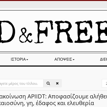
ΙΣΤΟΡΊΑ
ΑΠΌΨΕΙΣ
ΔΙ
ετε
Εμ
#
ακοίνωση APIIDT: Αποφασίζουμε αλήθει
υ.
καιοσύνη, γη, έδαφος και ελευθερία