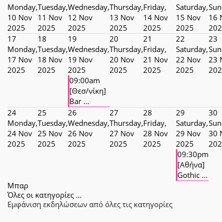
Monday,
Tuesday,
Wednesday,
Thursday,
Friday,
Saturday,
Sun
10 Nov
11 Nov
12 Nov
13 Nov
14 Nov
15 Nov
16 
2025
2025
2025
2025
2025
2025
202
17
18
19
20
21
22
23
Monday,
Tuesday,
Wednesday,
Thursday,
Friday,
Saturday,
Sun
17 Nov
18 Nov
19 Nov
20 Nov
21 Nov
22 Nov
23 
2025
2025
2025
2025
2025
2025
202
09:00am
[Θεσ/νίκη]
Bar ...
24
25
26
27
28
29
30
Monday,
Tuesday,
Wednesday,
Thursday,
Friday,
Saturday,
Sun
24 Nov
25 Nov
26 Nov
27 Nov
28 Nov
29 Nov
30 
2025
2025
2025
2025
2025
2025
202
09:30pm
[Αθήνα]
Gothic ...
Μπαρ
Όλες οι κατηγορίες ...
Εμφάνιση εκδηλώσεων από όλες τις κατηγορίες