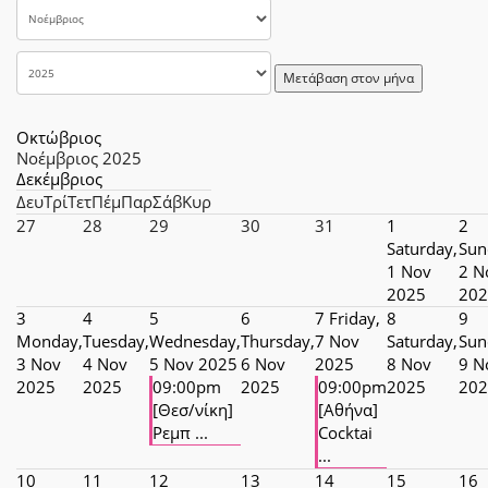
Μετάβαση στον μήνα
Οκτώβριος
Νοέμβριος 2025
Δεκέμβριος
Δευ
Τρί
Τετ
Πέμ
Παρ
Σάβ
Κυρ
27
28
29
30
31
1
2
Saturday,
Sun
1 Nov
2 N
2025
202
3
4
5
6
7
Friday,
8
9
Monday,
Tuesday,
Wednesday,
Thursday,
7 Nov
Saturday,
Sun
3 Nov
4 Nov
5 Nov 2025
6 Nov
2025
8 Nov
9 N
2025
2025
09:00pm
2025
09:00pm
2025
202
[Θεσ/νίκη]
[Αθήνα]
Ρεμπ ...
Cocktai
...
10
11
12
13
14
15
16