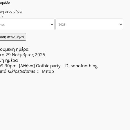
δομάδα
ση στον μήνα
αση στον μήνα
ούμενη ημέρα
το 29 Νοέμβριος 2025
νη ημέρα
09:30pm
[Αθήνα] Gothic party | DJ sonofnothing
από
kiklostisfotias
:: Μπαρ