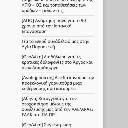
ΑΠΟ – ΟΣ και τοποθετήσεις των
ομάδων – μελών της
[ΑΠΟ] Ανάρτηση πανό για τα 90
χρόνια από την Ισπανική
Επανάσταση
Για το νεκρό συνάδελφό μας στην
Αγία Παρασκευή
[Θεσ/νίκη] Διαδήλωση για τις
κρατικές δολοφονίες στο Άργος και
στον Ασπρόπυργο
[Αναδημοσίεση] Δεν θα κανουμε την
προεκλογική γαρνιτούρα μιας
κυβέρνησης που καταρρέει
[Αθήνα] Καταγγελία για την
στοχοποίηση μέλους της
συνέλευσης μας από την ΛΑΕ/ΑΡΑΣ/
ΕΑΑΚ στο ΠΑ.ΠΕΙ.
[Θεσ/νίκη] Συγκέντρωση