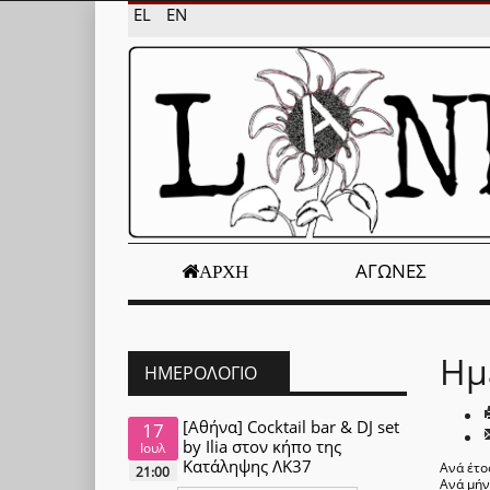
EL
EN
ΑΓΏΝΕΣ
ΑΡΧΉ
Ημ
ΗΜΕΡΟΛΌΓΙΟ
[Αθήνα] Cocktail bar & DJ set
17
by Ilia στον κήπο της
Ιουλ
Κατάληψης ΛΚ37
Ανά έτο
21:00
Ανά μή