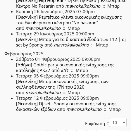
[Θεσ/νίκη] Hip Hop Bar - Dj set by Foko | Ελευθεριακό
Κέντρο No Pasarán
από
mavrokaikokkino
:: Μπαρ
Κυριακή 26 Ιανουάριος 2025 07:00pm
[Θεσ/νίκη] Ρεμπέτικο γλέντι οικονομικής ενίσχυσης
του Ελευθεριακου κέντρου “No pasaran”
από
mavrokaikokkino
:: Μπαρ
Τετάρτη 29 Ιανουάριος 2025 09:00pm
[Θεσ/νίκη] Μπαρ για τα δικαστικά έξοδα των 112 | dj
set by Sponty
από
mavrokaikokkino
:: Μπαρ
Φεβρουάριος 2025
Σάββατο 01 Φεβρουάριος 2025 09:00pm
[Αθήνα] Gothic party οικονομικής ενίσχυσης της
κατάληψης ΛΚ37
από
ktf1
:: Μπαρ
Τετάρτη 05 Φεβρουάριος 2025 09:00pm
[Θεσ/νίκη] Μπαρ οικονομικής ενίσχυσης των
συλληφθέντων της 17Ν του 2020
από
mavrokaikokkino
:: Μπαρ
Τετάρτη 12 Φεβρουάριος 2025 09:00pm
[Θεσ/νίκη] Dj set - Sponty οικονομικής ενίσχυσης
δικαστικών εξόδων
από
mavrokaikokkino
:: Μπαρ
Pagination List Limit
Εμφάνιση #