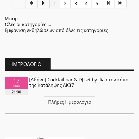
1
2
3
4
5
Μπαρ
Όλες οι κατηγορίες ...
Εμφάνιση εκδηλώσεων από όλες τις κατηγορίες
ΗΜΕΡΟΛΌΓΙΟ
[Αθήνα] Cocktail bar & DJ set by Ilia στον κήπο
17
της Κατάληψης ΛΚ37
Ιουλ
21:00
Πλήρες Ημερολόγιο