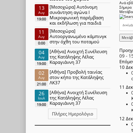
Ανά εβ
[Μεσοχώρα] Αυτόνομη
13
Σήμερα
συνάντηση αγώνα Ι
Μετάβα
Αυγ
Μικροφωνική παρέμβαση
19:00
και εκδήλωση για παιδιά
[Μεσοχώρα]
11
Αυτοοργανωμένο κάμπινγκ
Αυγ
Μετάβ
στην όχθη του ποταμού
0:00
Προηγ
[Αθήνα] Ανοιχτή Συνέλευση
04
09 - 1
της Κατάληψης Λέλας
Αυγ
Επόμε
Καραγιάννη 37
19:00
10 Δε
[Αθήνα] Προβολή ταινίας
02
στον κήπο της Κατάληψης
Αυγ
ΛΚ37
21:00
11 Δε
[Αθήνα] Ανοιχτή Συνέλευση
26
της Κατάληψης Λέλας
Ιουλ
Καραγιάννη 37
19:00
Πλήρες Ημερολόγιο
12 Δε