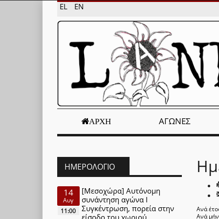
EL
EN
ΑΓΏΝΕΣ
ΑΡΧΉ
Ημ
ΗΜΕΡΟΛΌΓΙΟ
[Μεσοχώρα] Αυτόνομη
14
συνάντηση αγώνα Ι
Αυγ
Συγκέντρωση, πορεία στην
Ανά έτο
11:00
είσοδο του χωριού
Ανά μή