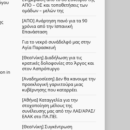
όγου
ΑΠΟ – ΟΣ και τοποθετήσεις των
ομάδων – μελών της
[ΑΠΟ] Ανάρτηση πανό για τα 90
ης
χρόνια από την Ισπανική
Επανάσταση
Για το νεκρό συνάδελφό μας στην
Αγία Παρασκευή
[Θεσ/νίκη] Διαδήλωση για τις
κρατικές δολοφονίες στο Άργος και
στον Ασπρόπυργο
on in
[Αναδημοσίεση] Δεν θα κανουμε την
προεκλογική γαρνιτούρα μιας
κυβέρνησης που καταρρέει
[Αθήνα] Καταγγελία για την
στοχοποίηση μέλους της
συνέλευσης μας από την ΛΑΕ/ΑΡΑΣ/
ΕΑΑΚ στο ΠΑ.ΠΕΙ.
[Θεσ/νίκη] Συγκέντρωση