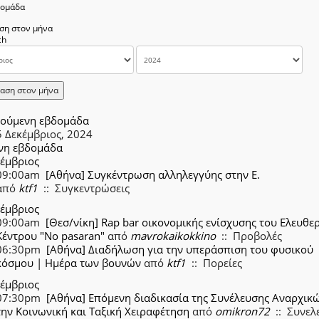
δομάδα
ση στον μήνα
αση στον μήνα
ούμενη εβδομάδα
5 Δεκέμβριος, 2024
νη εβδομάδα
κέμβριος
09:00am
[Αθήνα] Συγκέντρωση αλληλεγγύης στην Ε.
από
ktf1
:: Συγκεντρώσεις
κέμβριος
09:00am
[Θεσ/νίκη] Rap bar οικονομικής ενίσχυσης του Ελευθε
Κέντρου "No pasaran"
από
mavrokaikokkino
:: Προβολές
06:30pm
[Αθήνα] Διαδήλωση για την υπεράσπιση του φυσικού
κόσμου | Ημέρα των βουνών
από
ktf1
:: Πορείες
κέμβριος
07:30pm
[Αθήνα] Επόμενη διαδικασία της Συνέλευσης Αναρχικώ
την Κοινωνική και Ταξική Χειραφέτηση
από
omikron72
:: Συνελ