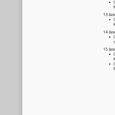
13 Δε
14 Δε
15 Δε