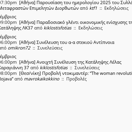
07:30pm
[Αθήνα] Παρουσίαση του ημερολογίου 2025 του Συλλ
Μεταφραστών Επιμελητών Διορθωτών
από
ktf1
:: Εκδηλώσεις
κέμβριος
09:00pm
[Αθήνα] Παραδοσιακό γλέντι οικονομικής ενίσχυσης τ
Κατάληψης ΛΚ37
από
kiklostisfotias
:: Εκδηλώσεις
κέμβριος
06:00pm
[Αθήνα] Συνέλευση του α-α στεκιού Αντίπνοια
από
omikron72
:: Συνελεύσεις
κέμβριος
06:00pm
[Αθήνα] Ανοιχτή Συνέλευση της Κατάληψης Λέλας
Καραγιάννη 37
από
kiklostisfotias
:: Συνελεύσεις
08:00pm
[Θεσ/νίκη] Προβολή ντοκιμαντέρ: “The woman revoluti
Rojava”
από
mavrokaikokkino
:: Προβολές