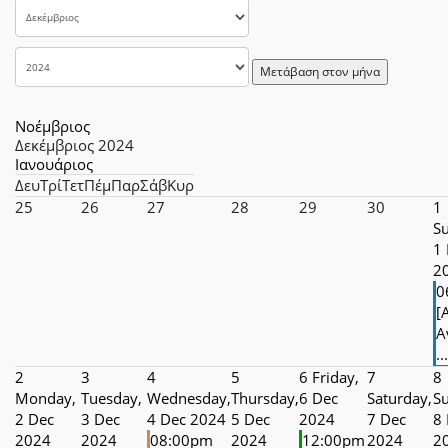
Μετάβαση στον μήνα
Νοέμβριος
Δεκέμβριος 2024
Ιανουάριος
Δευ
Τρί
Τετ
Πέμ
Παρ
Σάβ
Κυρ
25
26
27
28
29
30
1
S
1
2
0
[
Α
...
2
3
4
5
6
Friday,
7
8
Monday,
Tuesday,
Wednesday,
Thursday,
6 Dec
Saturday,
S
2 Dec
3 Dec
4 Dec 2024
5 Dec
2024
7 Dec
8
2024
2024
08:00pm
2024
12:00pm
2024
2