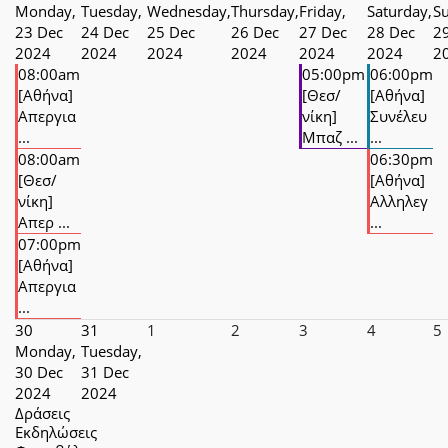
Monday,
Tuesday,
Wednesday,
Thursday,
Friday,
Saturday,
S
23 Dec
24 Dec
25 Dec
26 Dec
27 Dec
28 Dec
2
2024
2024
2024
2024
2024
2024
2
08:00am
05:00pm
06:00pm
[Αθήνα]
[Θεσ/
[Αθήνα]
Απεργια
νίκη]
Συνέλευ
...
Μπαζ ...
...
08:00am
06:30pm
[Θεσ/
[Αθήνα]
νίκη]
Αλληλεγ
Απερ ...
...
07:00pm
[Αθήνα]
Απεργια
...
30
31
1
2
3
4
5
Monday,
Tuesday,
30 Dec
31 Dec
2024
2024
Δράσεις
Εκδηλώσεις