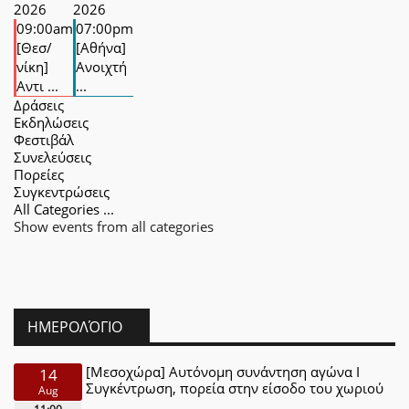
2026
2026
09:00am
07:00pm
[Θεσ/
[Αθήνα]
νίκη]
Ανοιχτή
Αντι ...
...
Δράσεις
Εκδηλώσεις
Φεστιβάλ
Συνελεύσεις
Πορείες
Συγκεντρώσεις
All Categories ...
Show events from all categories
ΗΜΕΡΟΛΌΓΙΟ
[Μεσοχώρα] Αυτόνομη συνάντηση αγώνα Ι
14
Συγκέντρωση, πορεία στην είσοδο του χωριού
Aug