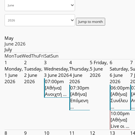
Jump to month
May
June 2026
July
Mon
Tue
Wed
Thu
Fri
Sat
Sun
1
2
3
4
5
Friday,
6
7
Monday,
Tuesday,
Wednesday,
Thursday,
5 June
Saturday,
Su
1 June
2 June
3 June 2026
4 June
2026
6 June
7 
2026
2026
07:00pm
2026
2026
2
[Αθήνα]
07:30pm
06:00pm
0
Ανοιχτή ...
[Αθήνα]
[Αθήνα]
[
Επόμενη
Συνέλευ
Α
...
...
...
10:00pm
[Αθήνα]
Live οι ...
8
9
10
11
12
13
1