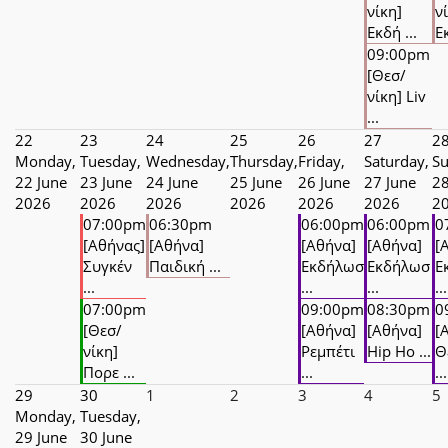
νίκη]
ν
Εκδή ...
Εκ
09:00pm
[Θεσ/
νίκη] Liv
...
22
23
24
25
26
27
2
Monday,
Tuesday,
Wednesday,
Thursday,
Friday,
Saturday,
Su
22 June
23 June
24 June
25 June
26 June
27 June
28
2026
2026
2026
2026
2026
2026
2
07:00pm
06:30pm
06:00pm
06:00pm
0
[Αθήνας]
[Αθήνα]
[Αθήνα]
[Αθήνα]
[
Συγκέν
Παιδική ...
Εκδήλωσ
Εκδήλωσ
Ε
...
...
...
...
07:00pm
09:00pm
08:30pm
0
[Θεσ/
[Αθήνα]
[Αθήνα]
[
νίκη]
Ρεμπέτι
Hip Ho ...
Θ
Πορε ...
...
...
29
30
1
2
3
4
5
Monday,
Tuesday,
29 June
30 June