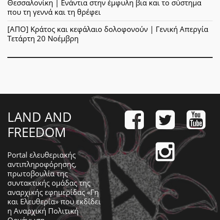
Θεσσαλονίκη | Ενάντια στην έμφυλη βια και το σύστημα
που τη γεννά και τη θρέφει
[ΑΠΟ] Κράτος και κεφάλαιο δολοφονούν | Γενική Απεργία
Τετάρτη 20 Νοέμβρη
LAND AND
FREEDOM
Portal ελευθεριακής
αντιπληροφόρησης,
πρωτοβουλία της
συντακτικής ομάδας της
αναρχικής εφημερίδας «Γη
και Ελευθερία» που εκδίδει
η
Αναρχική Πολιτική