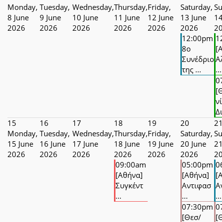
Monday,
Tuesday,
Wednesday,
Thursday,
Friday,
Saturday,
Su
8 June
9 June
10 June
11 June
12 June
13 June
14
2026
2026
2026
2026
2026
2026
2
12:00pm
1
8ο
[
Συνέδριο
Α
της ...
...
0
[
ν
Δι
15
16
17
18
19
20
2
Monday,
Tuesday,
Wednesday,
Thursday,
Friday,
Saturday,
Su
15 June
16 June
17 June
18 June
19 June
20 June
21
2026
2026
2026
2026
2026
2026
2
09:00am
05:00pm
0
[Αθήνα]
[Αθήνα]
[
Συγκέντ
Αντιφασ
Α
...
...
...
07:30pm
0
[Θεσ/
[