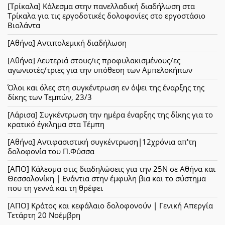
[Τρίκαλα] Κάλεσμα στην πανελλαδική διαδήλωση στα
Τρίκαλα για τις εργοδοτικές δολοφονίες στο εργοστάσιο
Βιολάντα
[Αθήνα] Αντιπολεμική διαδήλωση
[Αθήνα] Λευτεριά στους/ις προφυλακισμένους/ες
αγωνιστές/τριες για την υπόθεση των Αμπελοκήπων
Όλοι και όλες στη συγκέντρωση εν όψει της έναρξης της
δίκης των Τεμπών, 23/3
[Λάρισα] Συγκέντρωση την ημέρα έναρξης της δίκης για το
κρατικό έγκλημα στα Τέμπη
[Αθήνα] Αντιφασιστική συγκέντρωση|12χρόνια απ'τη
δολοφονία του Π.Φύσσα
[ΑΠΟ] Κάλεσμα στις διαδηλώσεις για την 25Ν σε Αθήνα και
Θεσσαλονίκη | Ενάντια στην έμφυλη βια και το σύστημα
που τη γεννά και τη θρέφει
[ΑΠΟ] Κράτος και κεφάλαιο δολοφονούν | Γενική Απεργία
Τετάρτη 20 Νοέμβρη