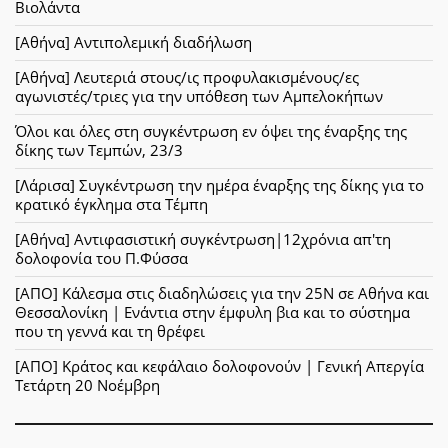
Βιολάντα
[Αθήνα] Αντιπολεμική διαδήλωση
[Αθήνα] Λευτεριά στους/ις προφυλακισμένους/ες
αγωνιστές/τριες για την υπόθεση των Αμπελοκήπων
Όλοι και όλες στη συγκέντρωση εν όψει της έναρξης της
δίκης των Τεμπών, 23/3
[Λάρισα] Συγκέντρωση την ημέρα έναρξης της δίκης για το
κρατικό έγκλημα στα Τέμπη
[Αθήνα] Αντιφασιστική συγκέντρωση|12χρόνια απ'τη
δολοφονία του Π.Φύσσα
[ΑΠΟ] Κάλεσμα στις διαδηλώσεις για την 25Ν σε Αθήνα και
Θεσσαλονίκη | Ενάντια στην έμφυλη βια και το σύστημα
που τη γεννά και τη θρέφει
[ΑΠΟ] Κράτος και κεφάλαιο δολοφονούν | Γενική Απεργία
Τετάρτη 20 Νοέμβρη