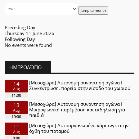
Jump to month
Preceding Day
Thursday 11 June 2026
Following Day
No events were found
ΗΜΕΡΟΛΌΓΙΟ
[Μεσοχώρα] Αυτόνομη συνάντηση αγώνα Ι
14
Συγκέντρωση, πορεία στην είσοδο του χωριού
Aug
11:00
[Μεσοχώρα] Αυτόνομη συνάντηση αγώνα Ι
13
Μικροφωνική παρέμβαση και εκδήλωση για
Aug
παιδιά
19:00
[Μεσοχώρα] Αυτοοργανωμένο κάμπινγκ στην
11
όχθη του ποταμού
Aug
0:00