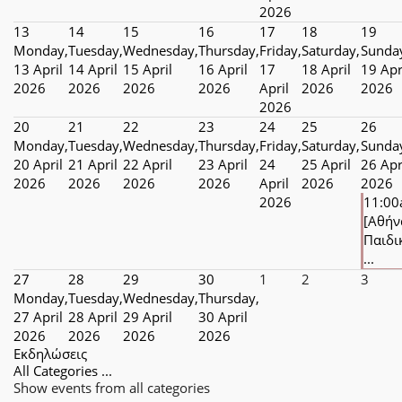
2026
13
14
15
16
17
18
19
Monday,
Tuesday,
Wednesday,
Thursday,
Friday,
Saturday,
Sunda
13 April
14 April
15 April
16 April
17
18 April
19 Apr
2026
2026
2026
2026
April
2026
2026
2026
20
21
22
23
24
25
26
Monday,
Tuesday,
Wednesday,
Thursday,
Friday,
Saturday,
Sunda
20 April
21 April
22 April
23 April
24
25 April
26 Apr
2026
2026
2026
2026
April
2026
2026
2026
11:0
[Αθήν
Παιδι
...
27
28
29
30
1
2
3
Monday,
Tuesday,
Wednesday,
Thursday,
27 April
28 April
29 April
30 April
2026
2026
2026
2026
Εκδηλώσεις
All Categories ...
Show events from all categories