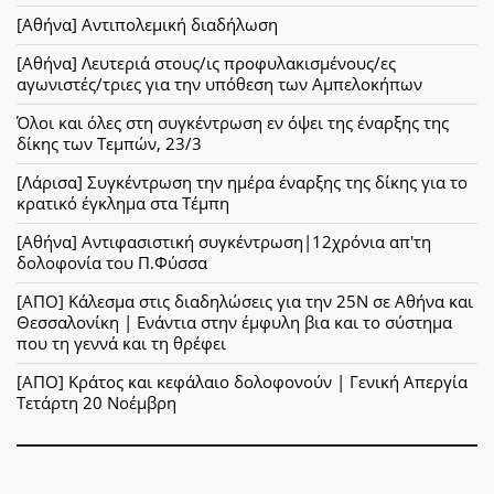
[Αθήνα] Αντιπολεμική διαδήλωση
[Αθήνα] Λευτεριά στους/ις προφυλακισμένους/ες
αγωνιστές/τριες για την υπόθεση των Αμπελοκήπων
Όλοι και όλες στη συγκέντρωση εν όψει της έναρξης της
δίκης των Τεμπών, 23/3
[Λάρισα] Συγκέντρωση την ημέρα έναρξης της δίκης για το
κρατικό έγκλημα στα Τέμπη
[Αθήνα] Αντιφασιστική συγκέντρωση|12χρόνια απ'τη
δολοφονία του Π.Φύσσα
[ΑΠΟ] Κάλεσμα στις διαδηλώσεις για την 25Ν σε Αθήνα και
Θεσσαλονίκη | Ενάντια στην έμφυλη βια και το σύστημα
που τη γεννά και τη θρέφει
[ΑΠΟ] Κράτος και κεφάλαιο δολοφονούν | Γενική Απεργία
Τετάρτη 20 Νοέμβρη