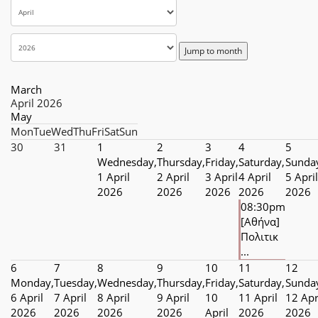
Jump to month
March
April 2026
May
Mon
Tue
Wed
Thu
Fri
Sat
Sun
30
31
1
2
3
4
5
Wednesday,
Thursday,
Friday,
Saturday,
Sunda
1 April
2 April
3 April
4 April
5 April
2026
2026
2026
2026
2026
08:30pm
[Αθήνα]
Πολιτικ
...
6
7
8
9
10
11
12
Monday,
Tuesday,
Wednesday,
Thursday,
Friday,
Saturday,
Sunda
6 April
7 April
8 April
9 April
10
11 April
12 Apr
2026
2026
2026
2026
April
2026
2026