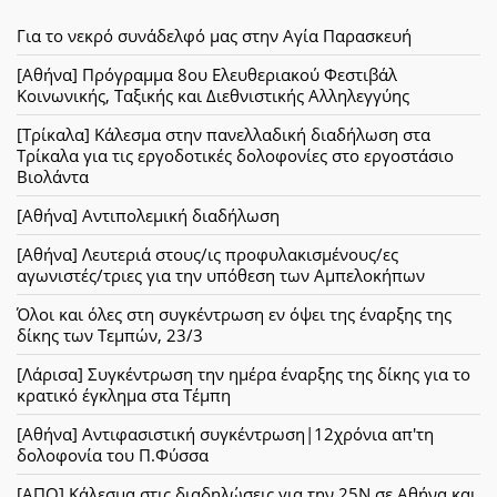
Για το νεκρό συνάδελφό μας στην Αγία Παρασκευή
[Αθήνα] Πρόγραμμα 8ου Ελευθεριακού Φεστιβάλ
Κοινωνικής, Ταξικής και Διεθνιστικής Αλληλεγγύης
[Τρίκαλα] Κάλεσμα στην πανελλαδική διαδήλωση στα
Τρίκαλα για τις εργοδοτικές δολοφονίες στο εργοστάσιο
Βιολάντα
[Αθήνα] Αντιπολεμική διαδήλωση
[Αθήνα] Λευτεριά στους/ις προφυλακισμένους/ες
αγωνιστές/τριες για την υπόθεση των Αμπελοκήπων
Όλοι και όλες στη συγκέντρωση εν όψει της έναρξης της
δίκης των Τεμπών, 23/3
[Λάρισα] Συγκέντρωση την ημέρα έναρξης της δίκης για το
κρατικό έγκλημα στα Τέμπη
[Αθήνα] Αντιφασιστική συγκέντρωση|12χρόνια απ'τη
δολοφονία του Π.Φύσσα
[ΑΠΟ] Κάλεσμα στις διαδηλώσεις για την 25Ν σε Αθήνα και