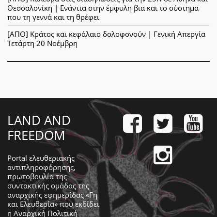
Θεσσαλονίκη | Ενάντια στην έμφυλη βια και το σύστημα
που τη γεννά και τη θρέφει
[ΑΠΟ] Κράτος και κεφάλαιο δολοφονούν | Γενική Απεργία
Τετάρτη 20 Νοέμβρη
LAND AND
FREEDOM
Portal ελευθεριακής
αντιπληροφόρησης,
πρωτοβουλία της
συντακτικής ομάδας της
αναρχικής εφημερίδας «Γη
και Ελευθερία» που εκδίδει
η
Αναρχική Πολιτική