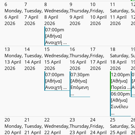
6
7
8
9
10
11
1
Monday,
Tuesday,
Wednesday,
Thursday,
Friday,
Saturday,
S
6 April
7 April
8 April
9 April
10 April
11 April
12
2026
2026
2026
2026
2026
2026
2
07:00pm
[Αθήνα]
Ανοιχτή ...
13
14
15
16
17
18
1
Monday,
Tuesday,
Wednesday,
Thursday,
Friday,
Saturday,
S
13 April
14 April
15 April
16 April
17 April
18 April
19
2026
2026
2026
2026
2026
2026
2
07:00pm
07:30pm
12:00pm
0
[Αθήνα]
[Αθήνα]
[Αθήνα]
[
Ανοιχτή ...
Επόμενη
Πορεία ...
Α
...
..
06:00pm
[Αθήνα]
Συνέλευ
...
20
21
22
23
24
25
2
Monday,
Tuesday,
Wednesday,
Thursday,
Friday,
Saturday,
S
20 April
21 April
22 April
23 April
24 April
25 April
26