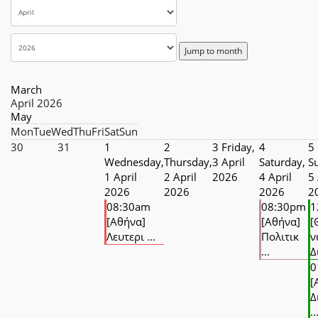
Jump to month
March
April 2026
May
Mon
Tue
Wed
Thu
Fri
Sat
Sun
30
31
1
2
3
Friday,
4
5
Wednesday,
Thursday,
3 April
Saturday,
S
1 April
2 April
2026
4 April
5 
2026
2026
2026
2
08:30am
08:30pm
1
[Αθήνα]
[Αθήνα]
[
Λευτερι ...
Πολιτικ
ν
...
Δ
0
[
Δ
..