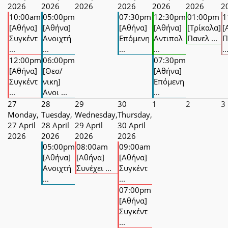
2026
2026
2026
2026
2026
2026
2
10:00am
05:00pm
07:30pm
12:30pm
01:00pm
1
[Αθήνα]
[Αθήνα]
[Αθήνα]
[Αθήνα]
[Τρίκαλα]
[
Συγκέντ
Ανοιχτή
Επόμενη
Αντιπολ
Πανελ ...
Π
...
...
...
...
..
12:00pm
06:00pm
07:30pm
[Αθήνα]
[Θεσ/
[Αθήνα]
Συγκέντ
νικη]
Επόμενη
...
Ανοι ...
...
27
28
29
30
1
2
3
Monday,
Tuesday,
Wednesday,
Thursday,
27 April
28 April
29 April
30 April
2026
2026
2026
2026
05:00pm
08:00am
09:00am
[Αθήνα]
[Αθήνα]
[Αθήνα]
Ανοιχτή
Συνέχει ...
Συγκέντ
...
...
07:00pm
[Αθήνα]
Συγκέντ
...