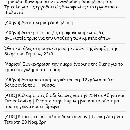
[Τρίκαλα] Κάλεσμα στην πανελλαδική διαδήλωση στα
Τρίκαλα για τις εργοδοτικές δολοφονίες στο εργοστάσιο
Βιολάντα
[Αθήνα] Αντιπολεμική διαδήλωση
[Αθήνα] Λευτεριά στους/ις προφυλακισμένους/ες
αγωνιστές/τριες για την υπόθεση των Αμπελοκήπων
Όλοι και όλες στη συγκέντρωση εν όψει της έναρξης της
δίκης των Τεμπών, 23/3
[Λάρισα] Συγκέντρωση την ημέρα έναρξης της δίκης για το
κρατικό έγκλημα στα Τέμπη
[Αθήνα] Αντιφασιστική συγκέντρωση|12χρόνια απ'τη
δολοφονία του Π.Φύσσα
[ΑΠΟ] Κάλεσμα στις διαδηλώσεις για την 25Ν σε Αθήνα και
Θεσσαλονίκη | Ενάντια στην έμφυλη βια και το σύστημα
που τη γεννά και τη θρέφει
[ΑΠΟ] Κράτος και κεφάλαιο δολοφονούν | Γενική Απεργία
Τετάρτη 20 Νοέμβρη