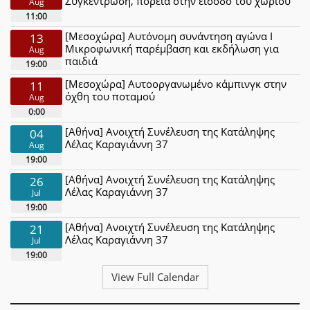
Συγκέντρωση, πορεία στην είσοδο του χωριού
Aug
11:00
[Μεσοχώρα] Αυτόνομη συνάντηση αγώνα Ι
13
Μικροφωνική παρέμβαση και εκδήλωση για
Aug
παιδιά
19:00
[Μεσοχώρα] Αυτοοργανωμένο κάμπινγκ στην
11
όχθη του ποταμού
Aug
0:00
[Αθήνα] Ανοιχτή Συνέλευση της Κατάληψης
04
Λέλας Καραγιάννη 37
Aug
19:00
[Αθήνα] Ανοιχτή Συνέλευση της Κατάληψης
26
Λέλας Καραγιάννη 37
Jul
19:00
[Αθήνα] Ανοιχτή Συνέλευση της Κατάληψης
21
Λέλας Καραγιάννη 37
Jul
19:00
View Full Calendar