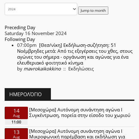
Jump to month
Preceding Day
Saturday 16 November 2024
Following Day
07:00pm
[Θεσ/νίκη] Eκδήλωση-συζήτηση: 51
Νοέμβρηδες μετά: Από τις εξεγέρσεις του χθες, στους
αγώνες του σήμερα - οργάνωση και αγώνας για ένα
ελευθεριακό φοιτητικό κίνημα
by
mavrokaikokkino
:: Εκδηλώσεις
ΗΜΕΡΟΛΌΓΙΟ
[Μεσοχώρα] Αυτόνομη συνάντηση αγώνα Ι
14
Συγκέντρωση, πορεία στην είσοδο του χωριού
Aug
11:00
[Μεσοχώρα] Αυτόνομη συνάντηση αγώνα Ι
13
Μικροφωνική παρέμβαση και εκδήλωση για
Aug