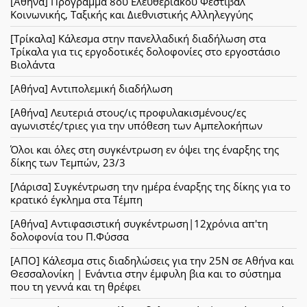
[Αθήνα] Πρόγραμμα 8ου Ελευθεριακού Φεστιβάλ
Κοινωνικής, Ταξικής και Διεθνιστικής Αλληλεγγύης
[Τρίκαλα] Κάλεσμα στην πανελλαδική διαδήλωση στα
Τρίκαλα για τις εργοδοτικές δολοφονίες στο εργοστάσιο
Βιολάντα
[Αθήνα] Αντιπολεμική διαδήλωση
[Αθήνα] Λευτεριά στους/ις προφυλακισμένους/ες
αγωνιστές/τριες για την υπόθεση των Αμπελοκήπων
Όλοι και όλες στη συγκέντρωση εν όψει της έναρξης της
δίκης των Τεμπών, 23/3
[Λάρισα] Συγκέντρωση την ημέρα έναρξης της δίκης για το
κρατικό έγκλημα στα Τέμπη
[Αθήνα] Αντιφασιστική συγκέντρωση|12χρόνια απ'τη
δολοφονία του Π.Φύσσα
[ΑΠΟ] Κάλεσμα στις διαδηλώσεις για την 25Ν σε Αθήνα και
Θεσσαλονίκη | Ενάντια στην έμφυλη βια και το σύστημα
που τη γεννά και τη θρέφει