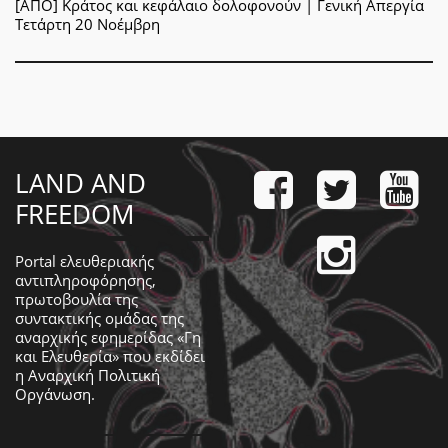
[ΑΠΟ] Κράτος και κεφάλαιο δολοφονούν | Γενική Απεργία
Τετάρτη 20 Νοέμβρη
LAND AND
FREEDOM
Portal ελευθεριακής
αντιπληροφόρησης,
πρωτοβουλία της
συντακτικής ομάδας της
αναρχικής εφημερίδας «Γη
και Ελευθερία» που εκδίδει
η
Αναρχική Πολιτική
Οργάνωση
.