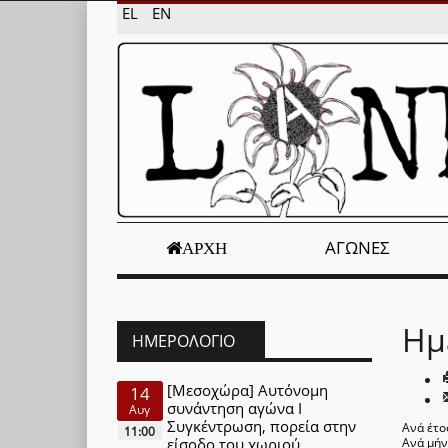
EL
EN
ΑΓΏΝΕΣ
ΑΡΧΉ
Ημ
ΗΜΕΡΟΛΌΓΙΟ
[Μεσοχώρα] Αυτόνομη
14
συνάντηση αγώνα Ι
Αυγ
Συγκέντρωση, πορεία στην
Ανά έτο
11:00
είσοδο του χωριού
Ανά μή