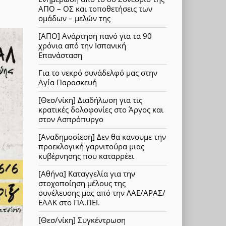
ΑΠΟ – ΟΣ και τοποθετήσεις των
ομάδων – μελών της
[ΑΠΟ] Ανάρτηση πανό για τα 90
χρόνια από την Ισπανική
Επανάσταση
Για το νεκρό συνάδελφό μας στην
Αγία Παρασκευή
[Θεσ/νίκη] Διαδήλωση για τις
κρατικές δολοφονίες στο Άργος και
στον Ασπρόπυργο
[Αναδημοσίεση] Δεν θα κανουμε την
προεκλογική γαρνιτούρα μιας
κυβέρνησης που καταρρέει
[Αθήνα] Καταγγελία για την
στοχοποίηση μέλους της
συνέλευσης μας από την ΛΑΕ/ΑΡΑΣ/
ΕΑΑΚ στο ΠΑ.ΠΕΙ.
[Θεσ/νίκη] Συγκέντρωση