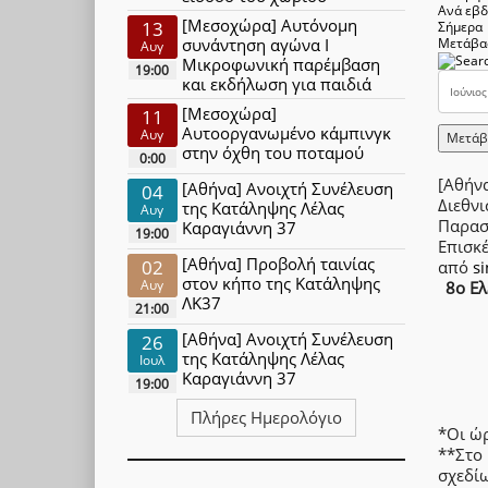
Ανά εβ
[Μεσοχώρα] Αυτόνομη
13
Σήμερα
συνάντηση αγώνα Ι
Μετάβα
Αυγ
Μικροφωνική παρέμβαση
19:00
και εκδήλωση για παιδιά
[Μεσοχώρα]
11
Αυτοοργανωμένο κάμπινγκ
Αυγ
Μετάβ
στην όχθη του ποταμού
0:00
[Αθήνα
[Αθήνα] Ανοιχτή Συνέλευση
04
Διεθνι
της Κατάληψης Λέλας
Αυγ
Παρασ
Καραγιάννη 37
19:00
Επισκ
[Αθήνα] Προβολή ταινίας
02
από
s
στον κήπο της Κατάληψης
Αυγ
8ο Ελ
ΛΚ37
21:00
[Αθήνα] Ανοιχτή Συνέλευση
26
της Κατάληψης Λέλας
Ιουλ
Καραγιάννη 37
19:00
Πλήρες Ημερολόγιο
*Οι ώ
**Στο
σχεδίω