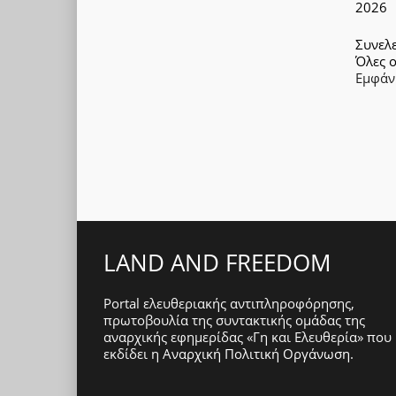
2026
Συνελ
Όλες ο
Εμφάν
LAND AND FREEDOM
Portal ελευθεριακής αντιπληροφόρησης,
πρωτοβουλία της συντακτικής ομάδας της
αναρχικής εφημερίδας «Γη και Ελευθερία» που
εκδίδει η
Αναρχική Πολιτική Οργάνωση
.