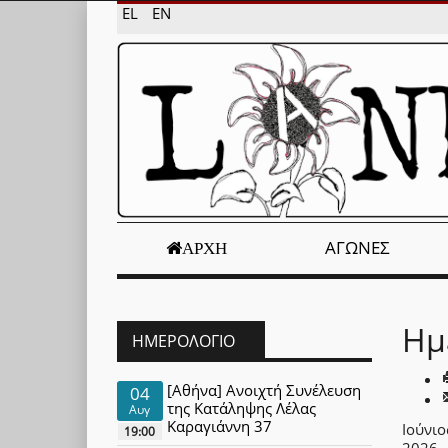
EL
EN
ΑΓΏΝΕΣ
ΑΡΧΉ
Ημ
ΗΜΕΡΟΛΌΓΙΟ
[Αθήνα] Ανοιχτή Συνέλευση
04
της Κατάληψης Λέλας
Αυγ
Καραγιάννη 37
Ιούνιο
19:00
2026