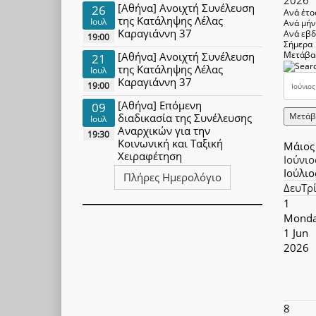
[Αθήνα] Ανοιχτή Συνέλευση
26
Ανά έτο
της Κατάληψης Λέλας
Ιουλ
Ανά μή
Καραγιάννη 37
Ανά εβ
19:00
Σήμερα
Μετάβα
[Αθήνα] Ανοιχτή Συνέλευση
21
της Κατάληψης Λέλας
Ιουλ
Καραγιάννη 37
19:00
[Αθήνα] Επόμενη
09
Μετάβ
διαδικασία της Συνέλευσης
Ιουλ
Αναρχικών για την
19:30
Κοινωνική και Ταξική
Μάιος
Χειραφέτηση
Ιούνιο
Ιούλιο
Πλήρες Ημερολόγιο
Δευ
Τρ
1
Monda
1 Jun
2026
8