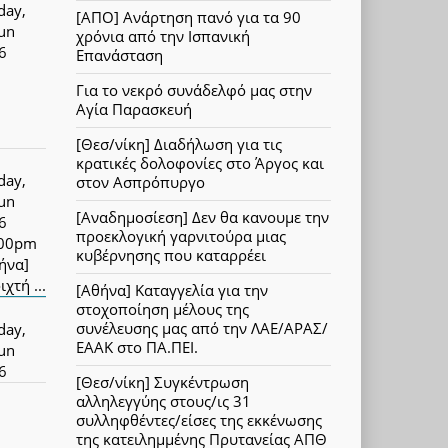
day,
[ΑΠΟ] Ανάρτηση πανό για τα 90
Jun
χρόνια από την Ισπανική
6
Επανάσταση
Για το νεκρό συνάδελφό μας στην
Αγία Παρασκευή
[Θεσ/νίκη] Διαδήλωση για τις
κρατικές δολοφονίες στο Άργος και
day,
στον Ασπρόπυργο
Jun
[Αναδημοσίεση] Δεν θα κανουμε την
6
προεκλογική γαρνιτούρα μιας
:00pm
κυβέρνησης που καταρρέει
ήνα]
ιχτή ...
[Αθήνα] Καταγγελία για την
στοχοποίηση μέλους της
συνέλευσης μας από την ΛΑΕ/ΑΡΑΣ/
day,
ΕΑΑΚ στο ΠΑ.ΠΕΙ.
Jun
6
[Θεσ/νίκη] Συγκέντρωση
αλληλεγγύης στους/ις 31
συλληφθέντες/είσες της εκκένωσης
της κατειλημμένης Πρυτανείας ΑΠΘ