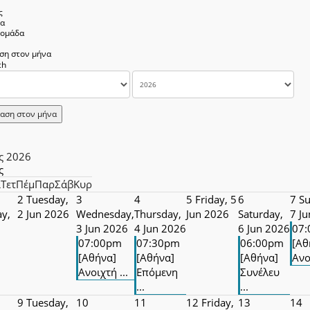
ς
να
δομάδα
ση στον μήνα
αση στον μήνα
ς 2026
ς
ί
Τετ
Πέμ
Παρ
Σάβ
Κυρ
2
Tuesday,
3
4
5
Friday, 5
6
7
Su
y,
2 Jun 2026
Wednesday,
Thursday,
Jun 2026
Saturday,
7 J
3 Jun 2026
4 Jun 2026
6 Jun 2026
07
07:00pm
07:30pm
06:00pm
[Αθ
[Αθήνα]
[Αθήνα]
[Αθήνα]
Ανο
Ανοιχτή ...
Επόμενη
Συνέλευ
...
...
9
Tuesday,
10
11
12
Friday,
13
14