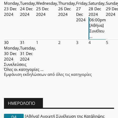
Monday,
Tuesday,
Wednesday,
Thursday,
Friday,
Saturday,
Sunda
23 Dec
24 Dec
25 Dec
26 Dec
27
28 Dec
29 De
2024
2024
2024
2024
Dec
2024
2024
2024
06:00pm
[Αθήνα]
Συνέλευ
...
30
31
1
2
3
4
5
Monday,
Tuesday,
30 Dec
31 Dec
2024
2024
Συνελεύσεις
Όλες οι κατηγορίες ...
Εμφάνιση εκδηλώσεων από όλες τις κατηγορίες
ΗΜΕΡΟΛΌΓΙΟ
[Αθήνα] Ανοιχτή Συνέλευση της Κατάληψης
04