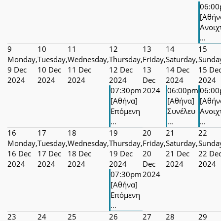
06:0
[Αθήν
Ανοιχ
...
9
10
11
12
13
14
15
Monday,
Tuesday,
Wednesday,
Thursday,
Friday,
Saturday,
Sunda
9 Dec
10 Dec
11 Dec
12 Dec
13
14 Dec
15 De
2024
2024
2024
2024
Dec
2024
2024
07:30pm
2024
06:00pm
06:0
[Αθήνα]
[Αθήνα]
[Αθήν
Επόμενη
Συνέλευ
Ανοιχ
...
...
...
16
17
18
19
20
21
22
Monday,
Tuesday,
Wednesday,
Thursday,
Friday,
Saturday,
Sunda
16 Dec
17 Dec
18 Dec
19 Dec
20
21 Dec
22 De
2024
2024
2024
2024
Dec
2024
2024
07:30pm
2024
[Αθήνα]
Επόμενη
...
23
24
25
26
27
28
29