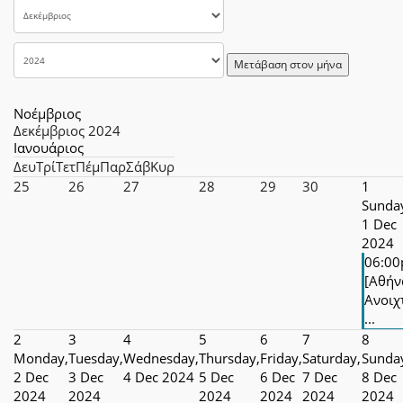
Μετάβαση στον μήνα
Νοέμβριος
Δεκέμβριος 2024
Ιανουάριος
Δευ
Τρί
Τετ
Πέμ
Παρ
Σάβ
Κυρ
25
26
27
28
29
30
1
Sunda
1 Dec
2024
06:0
[Αθήν
Ανοιχ
...
2
3
4
5
6
7
8
Monday,
Tuesday,
Wednesday,
Thursday,
Friday,
Saturday,
Sunda
2 Dec
3 Dec
4 Dec 2024
5 Dec
6 Dec
7 Dec
8 Dec
2024
2024
2024
2024
2024
2024