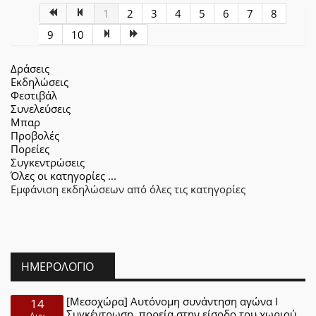
1
2
3
4
5
6
7
8
9
10
Δράσεις
Εκδηλώσεις
Φεστιβάλ
Συνελεύσεις
Μπαρ
Προβολές
Πορείες
Συγκεντρώσεις
Όλες οι κατηγορίες ...
Εμφάνιση εκδηλώσεων από όλες τις κατηγορίες
ΗΜΕΡΟΛΌΓΙΟ
[Μεσοχώρα] Αυτόνομη συνάντηση αγώνα Ι
14
Συγκέντρωση, πορεία στην είσοδο του χωριού
Αυγ