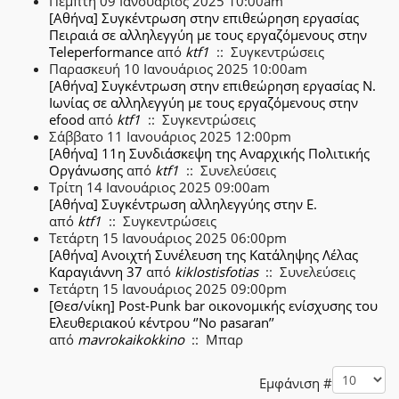
Πέμπτη 09 Ιανουάριος 2025 10:00am
[Αθήνα] Συγκέντρωση στην επιθεώρηση εργασίας
Πειραιά σε αλληλεγγύη με τους εργαζόμενους στην
Teleperformance
από
ktf1
:: Συγκεντρώσεις
Παρασκευή 10 Ιανουάριος 2025 10:00am
[Αθήνα] Συγκέντρωση στην επιθεώρηση εργασίας Ν.
Ιωνίας σε αλληλεγγύη με τους εργαζόμενους στην
efood
από
ktf1
:: Συγκεντρώσεις
Σάββατο 11 Ιανουάριος 2025 12:00pm
[Αθήνα] 11η Συνδιάσκεψη της Αναρχικής Πολιτικής
Οργάνωσης
από
ktf1
:: Συνελεύσεις
Τρίτη 14 Ιανουάριος 2025 09:00am
[Αθήνα] Συγκέντρωση αλληλεγγύης στην Ε.
από
ktf1
:: Συγκεντρώσεις
Τετάρτη 15 Ιανουάριος 2025 06:00pm
[Αθήνα] Ανοιχτή Συνέλευση της Κατάληψης Λέλας
Καραγιάννη 37
από
kiklostisfotias
:: Συνελεύσεις
Τετάρτη 15 Ιανουάριος 2025 09:00pm
[Θεσ/νίκη] Post-Punk bar οικονομικής ενίσχυσης του
Ελευθεριακού κέντρου ‘’No pasaran’’
από
mavrokaikokkino
:: Μπαρ
Pagination List Limit
Εμφάνιση #