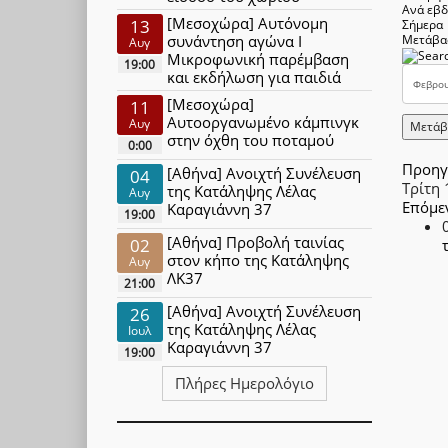
Ανά εβ
[Μεσοχώρα] Αυτόνομη
13
Σήμερα
συνάντηση αγώνα Ι
Μετάβα
Αυγ
Μικροφωνική παρέμβαση
19:00
και εκδήλωση για παιδιά
[Μεσοχώρα]
11
Αυτοοργανωμένο κάμπινγκ
Αυγ
Μετάβ
στην όχθη του ποταμού
0:00
Προηγ
[Αθήνα] Ανοιχτή Συνέλευση
04
Τρίτη
της Κατάληψης Λέλας
Αυγ
Επόμε
Καραγιάννη 37
19:00
[Αθήνα] Προβολή ταινίας
02
στον κήπο της Κατάληψης
Αυγ
ΛΚ37
21:00
[Αθήνα] Ανοιχτή Συνέλευση
26
της Κατάληψης Λέλας
Ιουλ
Καραγιάννη 37
19:00
Πλήρες Ημερολόγιο