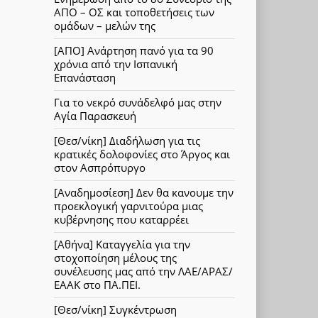
ΑΠΟ – ΟΣ και τοποθετήσεις των
ομάδων – μελών της
[ΑΠΟ] Ανάρτηση πανό για τα 90
χρόνια από την Ισπανική
Επανάσταση
Για το νεκρό συνάδελφό μας στην
Αγία Παρασκευή
[Θεσ/νίκη] Διαδήλωση για τις
κρατικές δολοφονίες στο Άργος και
στον Ασπρόπυργο
[Αναδημοσίεση] Δεν θα κανουμε την
προεκλογική γαρνιτούρα μιας
κυβέρνησης που καταρρέει
[Αθήνα] Καταγγελία για την
στοχοποίηση μέλους της
συνέλευσης μας από την ΛΑΕ/ΑΡΑΣ/
ΕΑΑΚ στο ΠΑ.ΠΕΙ.
[Θεσ/νίκη] Συγκέντρωση