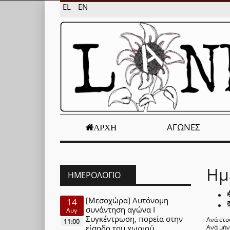
EL
EN
ΑΓΏΝΕΣ
ΑΡΧΉ
Ημ
ΗΜΕΡΟΛΌΓΙΟ
[Μεσοχώρα] Αυτόνομη
14
συνάντηση αγώνα Ι
Αυγ
Συγκέντρωση, πορεία στην
Ανά έτο
11:00
είσοδο του χωριού
Ανά μή