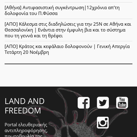
[Αθήνα] Αντιφασιστική συγκέντρωση|12χρόνια απ'τη
δολοφονία του Π.Φύσσα
[ΑΠΟ] Κάλεσμα στις διαδηλώσεις για την 25Ν σε Αθήνα και
Θεσσαλονίκη | Ενάντια στην έμφυλη βια και το σύστημα
που τη γεννά και τη θρέφει
[ΑΠΟ] Κράτος και κεφάλαιο δολοφονούν | Γενική Απεργία
Τετάρτη 20 Νοέμβρη
LAND AND
FREEDOM
Portal ελευθεριακής
αντιπληροφόρησης,
πρωτοβουλία της