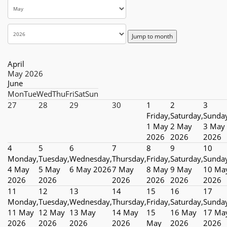
Jump to month
April
May 2026
June
Mon
Tue
Wed
Thu
Fri
Sat
Sun
27
28
29
30
1
2
3
Friday,
Saturday,
Sunda
1 May
2 May
3 May
2026
2026
2026
4
5
6
7
8
9
10
Monday,
Tuesday,
Wednesday,
Thursday,
Friday,
Saturday,
Sunda
4 May
5 May
6 May 2026
7 May
8 May
9 May
10 Ma
2026
2026
2026
2026
2026
2026
11
12
13
14
15
16
17
Monday,
Tuesday,
Wednesday,
Thursday,
Friday,
Saturday,
Sunda
11 May
12 May
13 May
14 May
15
16 May
17 Ma
2026
2026
2026
2026
May
2026
2026