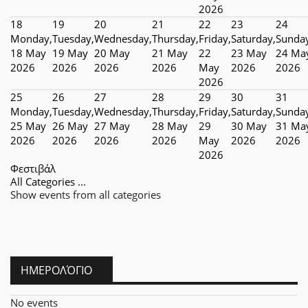
2026
18
19
20
21
22
23
24
Monday,
Tuesday,
Wednesday,
Thursday,
Friday,
Saturday,
Sunda
18 May
19 May
20 May
21 May
22
23 May
24 Ma
2026
2026
2026
2026
May
2026
2026
2026
25
26
27
28
29
30
31
Monday,
Tuesday,
Wednesday,
Thursday,
Friday,
Saturday,
Sunda
25 May
26 May
27 May
28 May
29
30 May
31 Ma
2026
2026
2026
2026
May
2026
2026
2026
Φεστιβάλ
All Categories ...
Show events from all categories
ΗΜΕΡΟΛΌΓΙΟ
No events