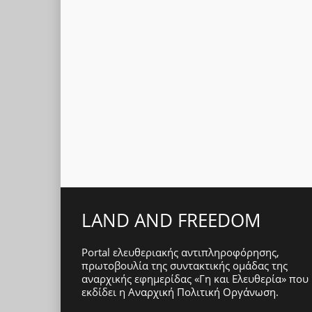
LAND AND FREEDOM
Portal ελευθεριακής αντιπληροφόρησης,
πρωτοβουλία της συντακτικής ομάδας της
αναρχικής εφημερίδας «Γη και Ελευθερία» που
εκδίδει η
Αναρχική Πολιτική Οργάνωση
.