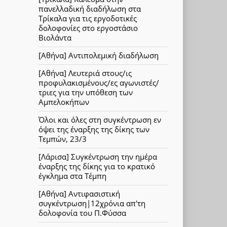
πανελλαδική διαδήλωση στα
Τρίκαλα για τις εργοδοτικές
δολοφονίες στο εργοστάσιο
Βιολάντα
[Αθήνα] Αντιπολεμική διαδήλωση
[Αθήνα] Λευτεριά στους/ις
προφυλακισμένους/ες αγωνιστές/
τριες για την υπόθεση των
Αμπελοκήπων
Όλοι και όλες στη συγκέντρωση εν
όψει της έναρξης της δίκης των
Τεμπών, 23/3
[Λάρισα] Συγκέντρωση την ημέρα
έναρξης της δίκης για το κρατικό
έγκλημα στα Τέμπη
[Αθήνα] Αντιφασιστική
συγκέντρωση|12χρόνια απ'τη
δολοφονία του Π.Φύσσα