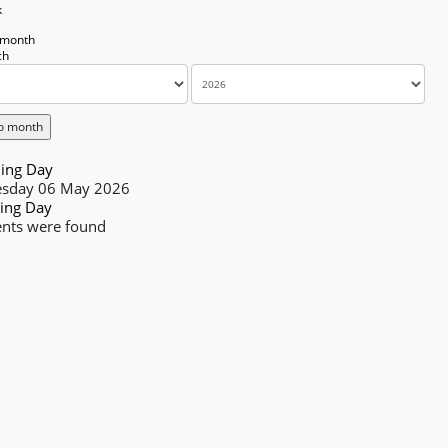
k
 month
o month
ing Day
sday 06 May 2026
ing Day
nts were found