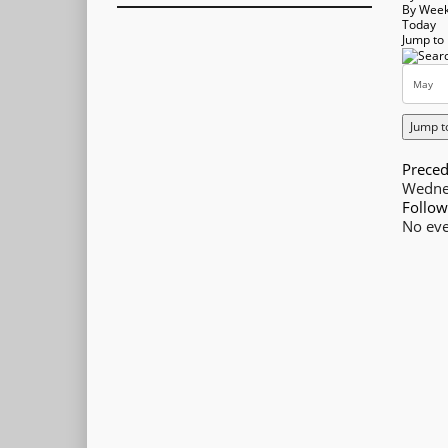
By Wee
Today
Jump to
Jump t
Preced
Wedne
Follow
No eve