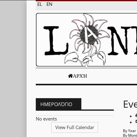
EL
EN
ΑΡΧΉ
Ev
ΗΜΕΡΟΛΌΓΙΟ
No events
View Full Calendar
By Year
By Mon