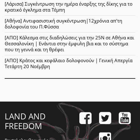
[Λάρισα] Συγκέντρωση την ημέρα έναρξης της δίκης για το
κρατικό έγκλημα στα Τέμπη
[Αθήνα] Αντιφασιστική συγκέντρωση|12χρόνια απ'τη
δολοφονία του Π.Φύσσα
[ΑΠΟ] Κάλεσμα στις διαδηλώσεις για την 25Ν σε Αθήνα και
Θεσσαλονίκη | Ενάντια στην έμφυλη βια και το σύστημα
που τη γεννά και τη θρέφει
[ΑΠΟ] Κράτος και κεφάλαιο δολοφονούν | Γενική Απεργία
Τετάρτη 20 Νοέμβρη
LAND AND
FREEDOM