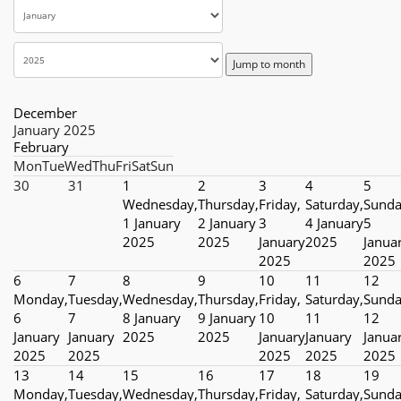
Jump to month
December
January 2025
February
Mon
Tue
Wed
Thu
Fri
Sat
Sun
30
31
1
2
3
4
5
Wednesday,
Thursday,
Friday,
Saturday,
Sunda
1 January
2 January
3
4 January
5
2025
2025
January
2025
Janua
2025
2025
6
7
8
9
10
11
12
Monday,
Tuesday,
Wednesday,
Thursday,
Friday,
Saturday,
Sunda
6
7
8 January
9 January
10
11
12
January
January
2025
2025
January
January
Janua
2025
2025
2025
2025
2025
13
14
15
16
17
18
19
Monday,
Tuesday,
Wednesday,
Thursday,
Friday,
Saturday,
Sunda