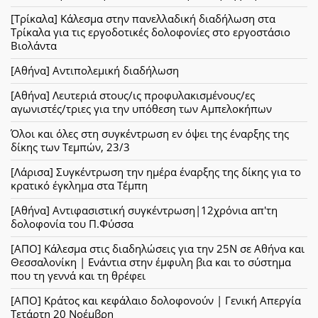
[Τρίκαλα] Κάλεσμα στην πανελλαδική διαδήλωση στα
Τρίκαλα για τις εργοδοτικές δολοφονίες στο εργοστάσιο
Βιολάντα
[Αθήνα] Αντιπολεμική διαδήλωση
[Αθήνα] Λευτεριά στους/ις προφυλακισμένους/ες
αγωνιστές/τριες για την υπόθεση των Αμπελοκήπων
Όλοι και όλες στη συγκέντρωση εν όψει της έναρξης της
δίκης των Τεμπών, 23/3
[Λάρισα] Συγκέντρωση την ημέρα έναρξης της δίκης για το
κρατικό έγκλημα στα Τέμπη
[Αθήνα] Αντιφασιστική συγκέντρωση|12χρόνια απ'τη
δολοφονία του Π.Φύσσα
[ΑΠΟ] Κάλεσμα στις διαδηλώσεις για την 25Ν σε Αθήνα και
Θεσσαλονίκη | Ενάντια στην έμφυλη βια και το σύστημα
που τη γεννά και τη θρέφει
[ΑΠΟ] Κράτος και κεφάλαιο δολοφονούν | Γενική Απεργία
Τετάρτη 20 Νοέμβρη