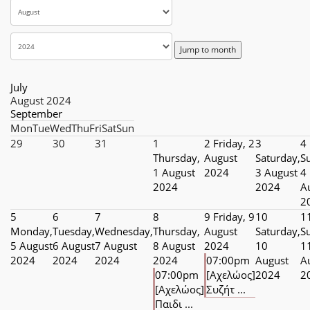
Jump to month
July
August 2024
September
Mon
Tue
Wed
Thu
Fri
Sat
Sun
29
30
31
1
2
Friday, 2
3
4
Thursday,
August
Saturday,
S
1 August
2024
3 August
4
2024
2024
A
2
5
6
7
8
9
Friday, 9
10
1
Monday,
Tuesday,
Wednesday,
Thursday,
August
Saturday,
S
5 August
6 August
7 August
8 August
2024
10
1
2024
2024
2024
2024
07:00pm
August
A
07:00pm
[Αχελώος]
2024
2
[Αχελώος]
Συζήτ ...
Παιδι ...