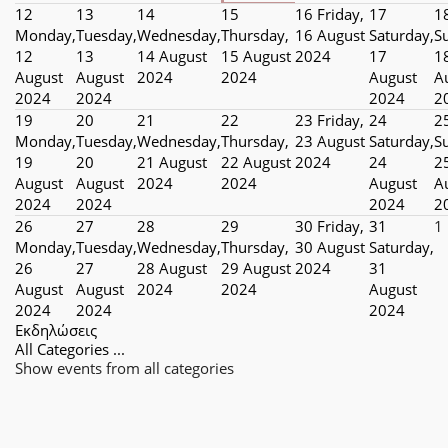
12
13
14
15
16
Friday,
17
1
Monday,
Tuesday,
Wednesday,
Thursday,
16 August
Saturday,
S
12
13
14 August
15 August
2024
17
1
August
August
2024
2024
August
A
2024
2024
2024
2
19
20
21
22
23
Friday,
24
2
Monday,
Tuesday,
Wednesday,
Thursday,
23 August
Saturday,
S
19
20
21 August
22 August
2024
24
2
August
August
2024
2024
August
A
2024
2024
2024
2
26
27
28
29
30
Friday,
31
1
Monday,
Tuesday,
Wednesday,
Thursday,
30 August
Saturday,
26
27
28 August
29 August
2024
31
August
August
2024
2024
August
2024
2024
2024
Εκδηλώσεις
All Categories ...
Show events from all categories