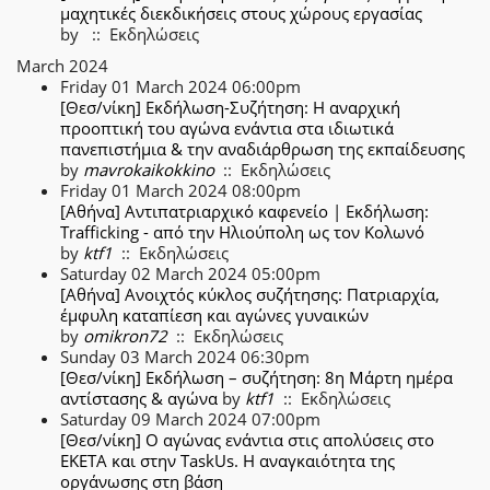
μαχητικές διεκδικήσεις στους χώρους εργασίας
by
:: Εκδηλώσεις
March 2024
Friday 01 March 2024 06:00pm
[Θεσ/νίκη] Εκδήλωση-Συζήτηση: Η αναρχική
προοπτική του αγώνα ενάντια στα ιδιωτικά
πανεπιστήμια & την αναδιάρθρωση της εκπαίδευσης
by
mavrokaikokkino
:: Εκδηλώσεις
Friday 01 March 2024 08:00pm
[Αθήνα] Αντιπατριαρχικό καφενείο | Εκδήλωση:
Trafficking - από την Ηλιούπολη ως τον Κολωνό
by
ktf1
:: Εκδηλώσεις
Saturday 02 March 2024 05:00pm
[Αθήνα] Ανοιχτός κύκλος συζήτησης: Πατριαρχία,
έμφυλη καταπίεση και αγώνες γυναικών
by
omikron72
:: Εκδηλώσεις
Sunday 03 March 2024 06:30pm
[Θεσ/νίκη] Εκδήλωση – συζήτηση: 8η Μάρτη ημέρα
αντίστασης & αγώνα
by
ktf1
:: Εκδηλώσεις
Saturday 09 March 2024 07:00pm
[Θεσ/νίκη] Ο αγώνας ενάντια στις απολύσεις στο
ΕΚΕΤΑ και στην TaskUs. Η αναγκαιότητα της
οργάνωσης στη βάση