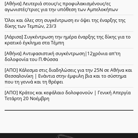
[Αθήνα] Λευτεριά στους/ις προφυλακισμένους/ες
αγωνιστές/τριες για την υπόθεση των Αμπελοκήπων
Όλοι και όλες στη συγκέντρωση εν όψει της έναρξης της
δίκης των Τεμπών, 23/3
[Λάρισα] Συγκέντρωση την ημέρα έναρξης της δίκης για το
κρατικό έγκλημα στα Τέμπη
[Αθήνα] Αντιφασιστική συγκέντρωση|12χρόνια απ'τη
δολοφονία του Π.Φύσσα
[ΑΠΟ] Κάλεσμα στις διαδηλώσεις για την 25Ν σε Αθήνα και
Θεσσαλονίκη | Ενάντια στην έμφυλη βια και το σύστημα
που τη γεννά και τη θρέφει
[ΑΠΟ] Κράτος και κεφάλαιο δολοφονούν | Γενική Απεργία
Τετάρτη 20 Νοέμβρη