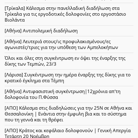
[Τρίκαλα] Κάλεσμα στην πανελλαδική διαδήλωση στα
Τρίκαλα για τις εργοδοτικές δολοφονίες στο εργοστάσιο
Βιολάντα
[Αθήνα] Αντιπολεμική διαδήλωση
[Αθήνα] Λευτεριά στους/ις προφυλακισμένους/ες
αγωνιστές/τριες για την υπόθεση των Αμπελοκήπων
Όλοι και όλες στη συγκέντρωση εν όψει της έναρξης της
δίκης των Τεμπών, 23/3
[Λάρισα] Συγκέντρωση την ημέρα έναρξης της δίκης για το
κρατικό έγκλημα στα Τέμπη
[Αθήνα] Αντιφασιστική συγκέντρωση|12χρόνια απ'τη
δολοφονία του Π.Φύσσα
[ΑΠΟ] Κάλεσμα στις διαδηλώσεις για την 25Ν σε Αθήνα και
Θεσσαλονίκη | Ενάντια στην έμφυλη βια και το σύστημα
που τη γεννά και τη θρέφει
[ΑΠΟ] Κράτος και κεφάλαιο δολοφονούν | Γενική Απεργία
Τετάρτη 20 Νοέμβρη