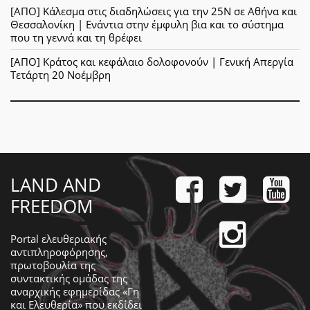
[ΑΠΟ] Κάλεσμα στις διαδηλώσεις για την 25Ν σε Αθήνα και
Θεσσαλονίκη | Ενάντια στην έμφυλη βια και το σύστημα
που τη γεννά και τη θρέφει
[ΑΠΟ] Κράτος και κεφάλαιο δολοφονούν | Γενική Απεργία
Τετάρτη 20 Νοέμβρη
LAND AND
FREEDOM
Portal ελευθεριακής
αντιπληροφόρησης,
πρωτοβουλία της
συντακτικής ομάδας της
αναρχικής εφημερίδας «Γη
και Ελευθερία» που εκδίδει