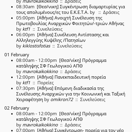
by
mavrokaikokkino
:: Δράσεις
08:30am
[Θεσ/νικη] Συγκέντρωση διαμαρτυρίας για
τους απολυμένους/ες του Ε.Κ.Ε.Τ.Α.
by
:: Δράσεις
05:00pm
[Αθήνα] Ανοιχτή Συνέλευση της
Πρωτοβουλίας Αναρχικών Φοιτητών/-τριών Αθήνας
by
ktf1
:: Συνελεύσεις
06:00pm
[Αθήνα] Συνέλευση Αντίστασης και
Αλληλεγγύης Κυψέλης /Πατησίων
by
kiklostisfotias
:: Συνελεύσεις
01 February
08:00am - 12:00pm
[Θεσ/νίκη] Πρόγραμμα
κατάληψης ΣΦ Γεωλογικού ΑΠΘ
by
mavrokaikokkino
:: Δράσεις
12:00pm
[Αθήνα] Πανεκπαιδευτική πορεία
by
ktf1
:: Πορείες
07:30pm
[Αθήνα] Επόμενη διαδικασία της
Συνέλευσης Αναρχικών για την Κοινωνική και Ταξική
Χειραφέτηση
by
omikron72
:: Συνελεύσεις
02 February
08:00am - 12:00pm
[Θεσ/νίκη] Πρόγραμμα
κατάληψης ΣΦ Γεωλογικού ΑΠΘ
by
mavrokaikokkino
:: Δράσεις
07:00pm
[Αθήνα] Συγκέντρωση- πορεία για τον νέο