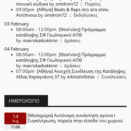
ποινικό κώδικα
by
omikron72
:: Πορείες
09:00pm
[Αθήνα] Beats & Raps στο α/α στέκι
Αντίπνοια
by
omikron72
:: Εκδηλώσεις
03 February
08:00am - 12:00pm
[Θεσ/νίκη] Πρόγραμμα
κατάληψης ΣΦ Γεωλογικού ΑΠΘ
by
mavrokaikokkino
:: Δράσεις
04 February
08:00am - 12:00pm
[Θεσ/νίκη] Πρόγραμμα
κατάληψης ΣΦ Γεωλογικού ΑΠΘ
by
mavrokaikokkino
:: Δράσεις
07:00pm
[Αθήνα] Ανοιχτή Συνέλευση της Κατάληψης
Λέλας Καραγιάννη 37
by
kiklostisfotias
:: Συνελεύσεις
ΗΜΕΡΟΛΌΓΙΟ
[Μεσοχώρα] Αυτόνομη συνάντηση αγώνα Ι
14
Συγκέντρωση, πορεία στην είσοδο του χωριού
Aug
11:00