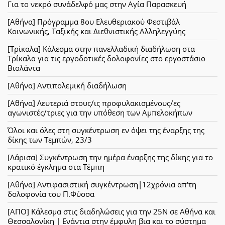
Για το νεκρό συνάδελφό μας στην Αγία Παρασκευή
[Αθήνα] Πρόγραμμα 8ου Ελευθεριακού Φεστιβάλ
Κοινωνικής, Ταξικής και Διεθνιστικής Αλληλεγγύης
[Τρίκαλα] Κάλεσμα στην πανελλαδική διαδήλωση στα
Τρίκαλα για τις εργοδοτικές δολοφονίες στο εργοστάσιο
Βιολάντα
[Αθήνα] Αντιπολεμική διαδήλωση
[Αθήνα] Λευτεριά στους/ις προφυλακισμένους/ες
αγωνιστές/τριες για την υπόθεση των Αμπελοκήπων
Όλοι και όλες στη συγκέντρωση εν όψει της έναρξης της
δίκης των Τεμπών, 23/3
[Λάρισα] Συγκέντρωση την ημέρα έναρξης της δίκης για το
κρατικό έγκλημα στα Τέμπη
[Αθήνα] Αντιφασιστική συγκέντρωση|12χρόνια απ'τη
δολοφονία του Π.Φύσσα
[ΑΠΟ] Κάλεσμα στις διαδηλώσεις για την 25Ν σε Αθήνα και
Θεσσαλονίκη | Ενάντια στην έμφυλη βια και το σύστημα