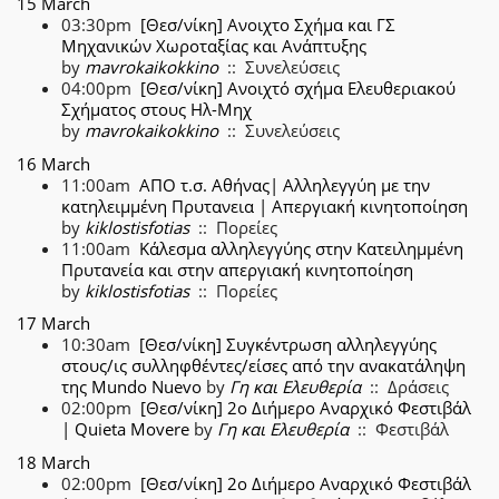
15 March
03:30pm
[Θεσ/νίκη] Ανοιχτο Σχήμα και ΓΣ
Μηχανικών Χωροταξίας και Ανάπτυξης
by
mavrokaikokkino
:: Συνελεύσεις
04:00pm
[Θεσ/νίκη] Ανοιχτό σχήμα Ελευθεριακού
Σχήματος στους Ηλ-Μηχ
by
mavrokaikokkino
:: Συνελεύσεις
16 March
11:00am
ΑΠΟ τ.σ. Αθήνας| Αλληλεγγύη με την
κατηλειμμένη Πρυτανεια | Απεργιακή κινητοποίηση
by
kiklostisfotias
:: Πορείες
11:00am
Κάλεσμα αλληλεγγύης στην Κατειλημμένη
Πρυτανεία και στην απεργιακή κινητοποίηση
by
kiklostisfotias
:: Πορείες
17 March
10:30am
[Θεσ/νίκη] Συγκέντρωση αλληλεγγύης
στους/ις συλληφθέντες/είσες από την ανακατάληψη
της Mundo Nuevo
by
Γη και Ελευθερία
:: Δράσεις
02:00pm
[Θεσ/νίκη] 2ο Διήμερο Αναρχικό Φεστιβάλ
| Quieta Movere
by
Γη και Ελευθερία
:: Φεστιβάλ
18 March
02:00pm
[Θεσ/νίκη] 2ο Διήμερο Αναρχικό Φεστιβάλ