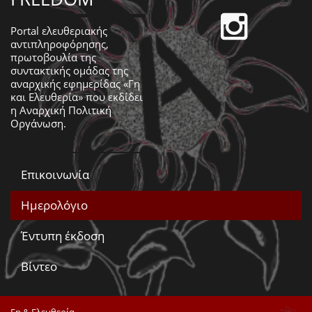
Portal ελευθεριακής
αντιπληροφόρησης,
πρωτοβουλία της
συντακτικής ομάδας της
αναρχικής εφημερίδας «Γη
και Ελευθερία» που εκδίδει
η
Αναρχική Πολιτική
Οργάνωση
.
Επικοινωνία
Ημερολόγιο
Έντυπη έκδοση
Βίντεο