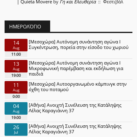
| Quieta Movere
by
Γη και Ελευθερία
:: Φεστιβάλ
ΗΜΕΡΟΛΌΓΙΟ
[Μεσοχώρα] Αυτόνομη συνάντηση αγώνα Ι
14
Συγκέντρωση, πορεία στην είσοδο του χωριού
Aug
11:00
[Μεσοχώρα] Αυτόνομη συνάντηση αγώνα Ι
13
Μικροφωνική παρέμβαση και εκδήλωση για
Aug
παιδιά
19:00
[Μεσοχώρα] Αυτοοργανωμένο κάμπινγκ στην
11
όχθη του ποταμού
Aug
0:00
[Αθήνα] Ανοιχτή Συνέλευση της Κατάληψης
04
Λέλας Καραγιάννη 37
Aug
19:00
[Αθήνα] Ανοιχτή Συνέλευση της Κατάληψης
26
Λέλας Καραγιάννη 37
Jul