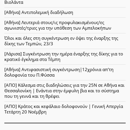
Βιολάντα
[Αθήνα] Αντιπολεμική διαδήλωση
[Αθήνα] Λευτεριά στους/ις προφυλακισμένους/ες
αγωνιστές/τριες για την υπόθεση των Αμπελοκήπων
Όλοι και όλες στη συγκέντρωση εν όψει της έναρξης της
δίκης των Τεμπών, 23/3
[Λάρισα] Συγκέντρωση την ημέρα έναρξης της δίκης για το
κρατικό έγκλημα στα Τέμπη
[Αθήνα] Αντιφασιστική συγκέντρωση|12χρόνια απ'τη
δολοφονία του Π.Φύσσα
[ΑΠΟ] Κάλεσμα στις διαδηλώσεις για την 25Ν σε Αθήνα και
Θεσσαλονίκη | Ενάντια στην έμφυλη βια και το σύστημα
που τη γεννά και τη θρέφει
[ΑΠΟ] Κράτος και κεφάλαιο δολοφονούν | Γενική Απεργία
Τετάρτη 20 Νοέμβρη