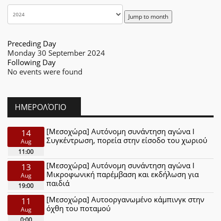
Jump to month
Preceding Day
Monday 30 September 2024
Following Day
No events were found
ΗΜΕΡΟΛΌΓΙΟ
[Μεσοχώρα] Αυτόνομη συνάντηση αγώνα Ι
14
Συγκέντρωση, πορεία στην είσοδο του χωριού
Aug
11:00
[Μεσοχώρα] Αυτόνομη συνάντηση αγώνα Ι
13
Μικροφωνική παρέμβαση και εκδήλωση για
Aug
παιδιά
19:00
[Μεσοχώρα] Αυτοοργανωμένο κάμπινγκ στην
11
όχθη του ποταμού
Aug
0:00