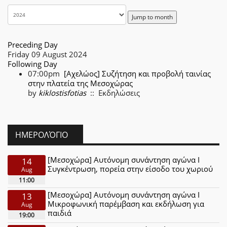
Jump to month
Preceding Day
Friday 09 August 2024
Following Day
07:00pm
[Αχελώος] Συζήτηση και προβολή ταινίας
στην πλατεία της Μεσοχώρας
by
kiklostisfotias
:: Εκδηλώσεις
ΗΜΕΡΟΛΌΓΙΟ
[Μεσοχώρα] Αυτόνομη συνάντηση αγώνα Ι
14
Συγκέντρωση, πορεία στην είσοδο του χωριού
Aug
11:00
[Μεσοχώρα] Αυτόνομη συνάντηση αγώνα Ι
13
Μικροφωνική παρέμβαση και εκδήλωση για
Aug
παιδιά
19:00