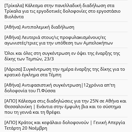
[Τρίκαλα] Κάλεσμα στην πανελλαδική διαδήλωση στα
Τρίκαλα για τις εργοδοτικές δολοφονίες στο εργοστάσιο
Βιολάντα
[Αθήνα] Αντιπολεμική διαδήλωση
[Αθήνα] Λευτεριά στους/ις προφυλακισμένους/ες
αγωνιστές/τριες για την υπόθεση των Αμπελοκήπων
Όλοι και όλες στη συγκέντρωση εν όψει της έναρξης της
δίκης των Τεμπών, 23/3
[Λάρισα] Συγκέντρωση την ημέρα έναρξης της δίκης για το
κρατικό έγκλημα στα Τέμπη
[Αθήνα] Αντιφασιστική συγκέντρωση|12χρόνια απ'τη
δολοφονία του Π.Φύσσα
[ΑΠΟ] Κάλεσμα στις διαδηλώσεις για την 25Ν σε Αθήνα και
Θεσσαλονίκη | Ενάντια στην έμφυλη βια και το σύστημα
που τη γεννά και τη θρέφει
[ΑΠΟ] Κράτος και κεφάλαιο δολοφονούν | Γενική Απεργία
Τετάρτη 20 Νοέμβρη