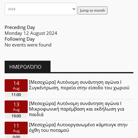
Jump to month
Preceding Day
Monday 12 August 2024
Following Day
No events were found
ΗΜΕΡΟΛΌΓΙΟ
[Μεσοχώρα] Αυτόνομη συνάντηση αγώνα Ι
14
Συγκέντρωση, πορεία στην είσοδο του χωριού
Aug
11:00
[Μεσοχώρα] Αυτόνομη συνάντηση αγώνα Ι
13
Μικροφωνική παρέμβαση και εκδήλωση για
Aug
παιδιά
19:00
[Μεσοχώρα] Αυτοοργανωμένο κάμπινγκ στην
11
όχθη του ποταμού
Aug
0:00