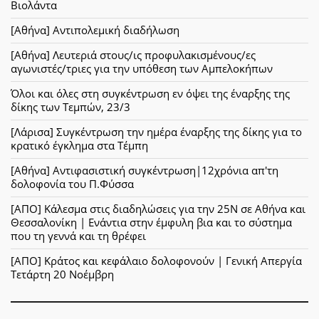
Βιολάντα
[Αθήνα] Αντιπολεμική διαδήλωση
[Αθήνα] Λευτεριά στους/ις προφυλακισμένους/ες
αγωνιστές/τριες για την υπόθεση των Αμπελοκήπων
Όλοι και όλες στη συγκέντρωση εν όψει της έναρξης της
δίκης των Τεμπών, 23/3
[Λάρισα] Συγκέντρωση την ημέρα έναρξης της δίκης για το
κρατικό έγκλημα στα Τέμπη
[Αθήνα] Αντιφασιστική συγκέντρωση|12χρόνια απ'τη
δολοφονία του Π.Φύσσα
[ΑΠΟ] Κάλεσμα στις διαδηλώσεις για την 25Ν σε Αθήνα και
Θεσσαλονίκη | Ενάντια στην έμφυλη βια και το σύστημα
που τη γεννά και τη θρέφει
[ΑΠΟ] Κράτος και κεφάλαιο δολοφονούν | Γενική Απεργία
Τετάρτη 20 Νοέμβρη