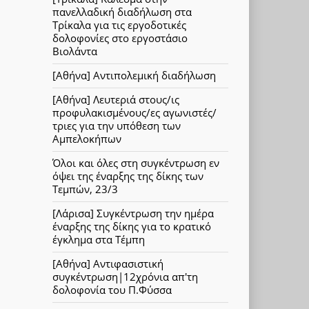
πανελλαδική διαδήλωση στα
Τρίκαλα για τις εργοδοτικές
δολοφονίες στο εργοστάσιο
Βιολάντα
[Αθήνα] Αντιπολεμική διαδήλωση
[Αθήνα] Λευτεριά στους/ις
προφυλακισμένους/ες αγωνιστές/
τριες για την υπόθεση των
Αμπελοκήπων
Όλοι και όλες στη συγκέντρωση εν
όψει της έναρξης της δίκης των
Τεμπών, 23/3
[Λάρισα] Συγκέντρωση την ημέρα
έναρξης της δίκης για το κρατικό
έγκλημα στα Τέμπη
[Αθήνα] Αντιφασιστική
συγκέντρωση|12χρόνια απ'τη
δολοφονία του Π.Φύσσα