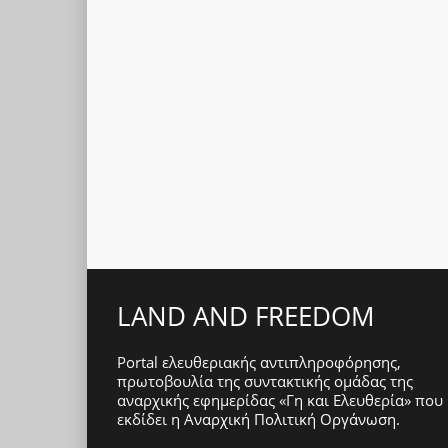
LAND AND FREEDOM
Portal ελευθεριακής αντιπληροφόρησης,
πρωτοβουλία της συντακτικής ομάδας της
αναρχικής εφημερίδας «Γη και Ελευθερία» που
εκδίδει η
Αναρχική Πολιτική Οργάνωση
.