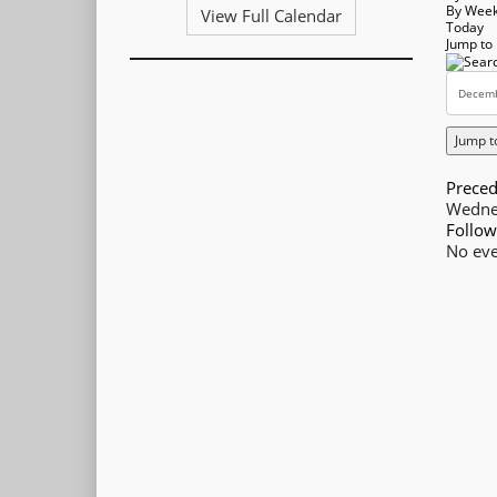
By Wee
View Full Calendar
Today
Jump to
Jump t
Preced
Wedne
Follow
No eve