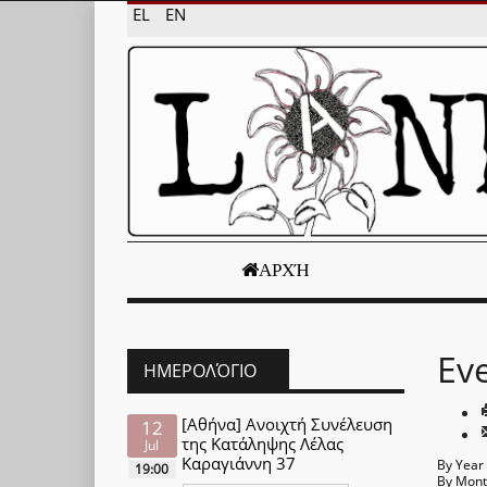
EL
EN
ΑΡΧΉ
Ev
ΗΜΕΡΟΛΌΓΙΟ
[Αθήνα] Ανοιχτή Συνέλευση
12
της Κατάληψης Λέλας
Jul
Καραγιάννη 37
By Year
19:00
By Mon