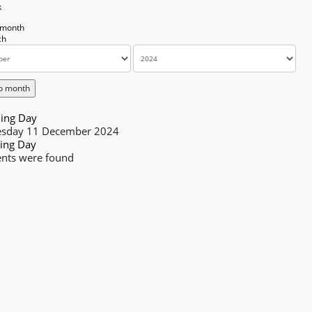
k
 month
o month
ing Day
sday 11 December 2024
ing Day
nts were found