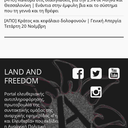
Θεσσαλονίκη | Ενάντια στην έμφυλη βια και το σύστημα
που τη γεννά και τη θρέφει
[ΑΠΟ] Κράτος και κεφάλαιο δολοφονούν | Γενική Απεργία
Τετάρτη 20 Νοέμβρη
LAND AND
FREEDOM
Portal ελευθεριακής
αντιπληροφόρησης,
πρωτοβουλία της
συντακτικής ομάδας της
αναρχικής εφημερίδας «Γη
και Ελευθερία» που εκδίδει
η
Αναρχική Πολιτική