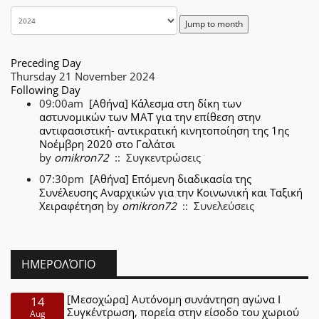
Jump to month
Preceding Day
Thursday 21 November 2024
Following Day
09:00am
[Αθήνα] Κάλεσμα στη δίκη των
αστυνομικών των ΜΑΤ για την επίθεση στην
αντιφασιστική- αντικρατική κινητοποίηση της 1ης
Νοέμβρη 2020 στο Γαλάτσι
by
omikron72
:: Συγκεντρώσεις
07:30pm
[Αθήνα] Επόμενη διαδικασία της
Συνέλευσης Αναρχικών για την Κοινωνική και Ταξική
Χειραφέτηση
by
omikron72
:: Συνελεύσεις
ΗΜΕΡΟΛΌΓΙΟ
[Μεσοχώρα] Αυτόνομη συνάντηση αγώνα Ι
14
Συγκέντρωση, πορεία στην είσοδο του χωριού
Aug