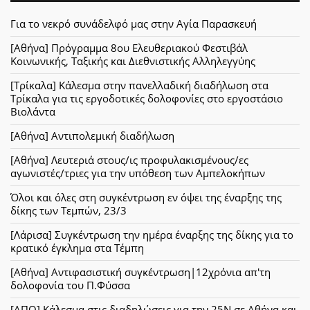
Για το νεκρό συνάδελφό μας στην Αγία Παρασκευή
[Αθήνα] Πρόγραμμα 8ου Ελευθεριακού Φεστιβάλ
Κοινωνικής, Ταξικής και Διεθνιστικής Αλληλεγγύης
[Τρίκαλα] Κάλεσμα στην πανελλαδική διαδήλωση στα
Τρίκαλα για τις εργοδοτικές δολοφονίες στο εργοστάσιο
Βιολάντα
[Αθήνα] Αντιπολεμική διαδήλωση
[Αθήνα] Λευτεριά στους/ις προφυλακισμένους/ες
αγωνιστές/τριες για την υπόθεση των Αμπελοκήπων
Όλοι και όλες στη συγκέντρωση εν όψει της έναρξης της
δίκης των Τεμπών, 23/3
[Λάρισα] Συγκέντρωση την ημέρα έναρξης της δίκης για το
κρατικό έγκλημα στα Τέμπη
[Αθήνα] Αντιφασιστική συγκέντρωση|12χρόνια απ'τη
δολοφονία του Π.Φύσσα
[ΑΠΟ] Κάλεσμα στις διαδηλώσεις για την 25Ν σε Αθήνα και