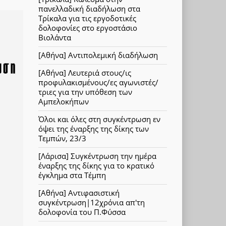
πανελλαδική διαδήλωση στα
Τρίκαλα για τις εργοδοτικές
δολοφονίες στο εργοστάσιο
Βιολάντα
[Αθήνα] Αντιπολεμική διαδήλωση
[Αθήνα] Λευτεριά στους/ις
προφυλακισμένους/ες αγωνιστές/
τριες για την υπόθεση των
Αμπελοκήπων
Όλοι και όλες στη συγκέντρωση εν
όψει της έναρξης της δίκης των
Τεμπών, 23/3
[Λάρισα] Συγκέντρωση την ημέρα
έναρξης της δίκης για το κρατικό
έγκλημα στα Τέμπη
[Αθήνα] Αντιφασιστική
συγκέντρωση|12χρόνια απ'τη
δολοφονία του Π.Φύσσα