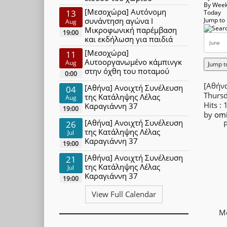
By Wee
[Μεσοχώρα] Αυτόνομη
13
Today
συνάντηση αγώνα Ι
Jump to
Aug
Μικροφωνική παρέμβαση
19:00
και εκδήλωση για παιδιά
[Μεσοχώρα]
11
Αυτοοργανωμένο κάμπινγκ
Aug
Jump t
στην όχθη του ποταμού
0:00
[Αθήνα
[Αθήνα] Ανοιχτή Συνέλευση
04
Thurs
της Κατάληψης Λέλας
Aug
Hits
: 
Καραγιάννη 37
19:00
by
om
[Αθήνα] Ανοιχτή Συνέλευση
26
Ρ
της Κατάληψης Λέλας
Jul
Καραγιάννη 37
19:00
[Αθήνα] Ανοιχτή Συνέλευση
21
της Κατάληψης Λέλας
Jul
Καραγιάννη 37
19:00
View Full Calendar
Μα