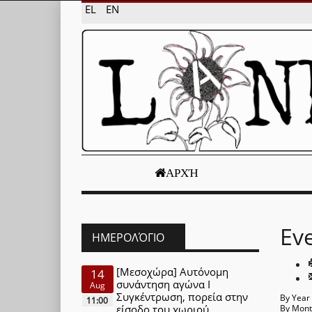
EL
EN
ΑΡΧΉ
Ev
ΗΜΕΡΟΛΌΓΙΟ
[Μεσοχώρα] Αυτόνομη
14
συνάντηση αγώνα Ι
Aug
Συγκέντρωση, πορεία στην
By Year
11:00
είσοδο του χωριού
By Mon