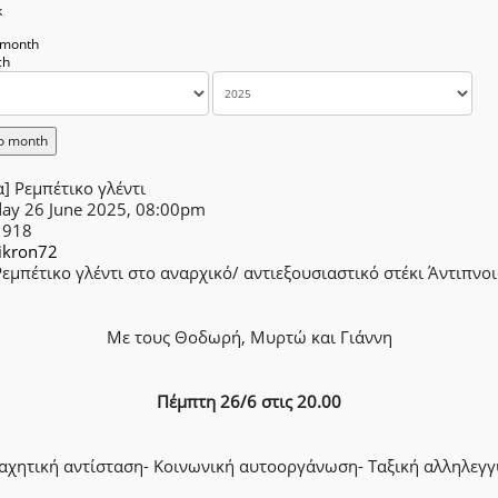
k
 month
o month
] Ρεμπέτικο γλέντι
day 26 June 2025, 08:00pm
1918
ikron72
εμπέτικο γλέντι στο αναρχικό/ αντιεξουσιαστικό στέκι Άντιπνο
Με τους Θοδωρή, Μυρτώ και Γιάννη
Πέμπτη 26/6 στις 20.00
χητική αντίσταση- Κοινωνική αυτοοργάνωση- Ταξική αλληλεγ