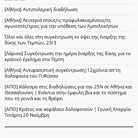
[Αθήνα] Αντιπολεμική διαδήλωση
[Αθήνα] Λευτεριά στους/ις προφυλακισμένους/ες
αγωνιστές/τριες για την υπόθεση των Αμπελοκήπων
Όλοι και όλες στη συγκέντρωση εν όψει της έναρξης της
δίκης των Τεμπών, 23/3
[Λάρισα] Συγκέντρωση την ημέρα έναρξης της δίκης για το
κρατικό έγκλημα στα Τέμπη
[Αθήνα] Αντιφασιστική συγκέντρωση|12χρόνια απ'τη
δολοφονία του Π.Φύσσα
[ΑΠΟ] Κάλεσμα στις διαδηλώσεις για την 25Ν σε Αθήνα και
Θεσσαλονίκη | Ενάντια στην έμφυλη βια και το σύστημα
που τη γεννά και τη θρέφει
[ΑΠΟ] Κράτος και κεφάλαιο δολοφονούν | Γενική Απεργία
Τετάρτη 20 Νοέμβρη