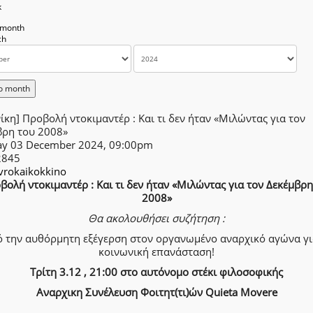
k
 month
o month
ίκη] Προβολή ντοκιμαντέρ : Και τι δεν ήταν «Μιλώντας για τον
βρη του 2008»
ay 03 December 2024, 09:00pm
2845
rokaikokkino
βολή ντοκιμαντέρ : Και τι δεν ήταν «Μιλώντας για τον Δεκέμβρη
2008»
Θα ακολουθήσει συζήτηση :
 την αυθόρμητη εξέγερση στον οργανωμένο αναρχικό αγώνα γι
κοινωνική επανάσταση!
Τρίτη 3.12 , 21:00 στο αυτόνομο στέκι φιλοσοφικής
Αναρχικη Συνέλευση Φοιτητ(τι)ών Quieta Movere