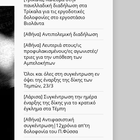
πανελλαδική διαδήλωση στα
Τρίκαλα για τις εργοδοτικές
δολοφονίες στο εργοστάσιο
Βιολάντα
[Αθήνα] Αντιπολεμική διαδήλωση
[Αθήνα] Λευτεριά στους/ις
προφυλακισμένους/ες αγωνιστές/
τριες για την υπόθεση των
Αμπελοκήπων
Όλοι και όλες στη συγκέντρωση εν
όψει της έναρξης της δίκης των
Τεμπών, 23/3
[Λάρισα] Συγκέντρωση την ημέρα
έναρξης της δίκης για το κρατικό
έγκλημα στα Τέμπη
[Αθήνα] Αντιφασιστική
συγκέντρωση|12χρόνια απ'τη
δολοφονία του Π.Φύσσα