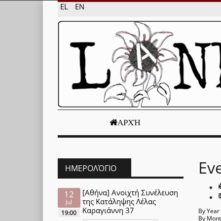
EL
EN
ΑΡΧΉ
Ev
ΗΜΕΡΟΛΌΓΙΟ
[Αθήνα] Ανοιχτή Συνέλευση
12
της Κατάληψης Λέλας
Jul
Καραγιάννη 37
By Year
19:00
By Mon