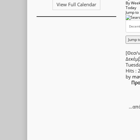
By Wee
View Full Calendar
Today
Jump to
Jump t
[Θεσ/ν
Δεκέμ
Tuesd
Hits
: 
by
mav
Προ
…από