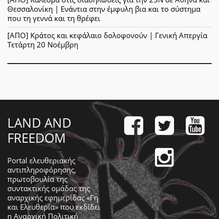
Θεσσαλονίκη | Ενάντια στην έμφυλη βια και το σύστημα
που τη γεννά και τη θρέφει
[ΑΠΟ] Κράτος και κεφάλαιο δολοφονούν | Γενική Απεργία
Τετάρτη 20 Νοέμβρη
LAND AND
FREEDOM
Portal ελευθεριακής
αντιπληροφόρησης,
πρωτοβουλία της
συντακτικής ομάδας της
αναρχικής εφημερίδας «Γη
και Ελευθερία» που εκδίδει
η
Αναρχική Πολιτική