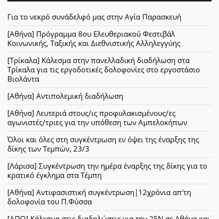
Για το νεκρό συνάδελφό μας στην Αγία Παρασκευή
[Αθήνα] Πρόγραμμα 8ου Ελευθεριακού Φεστιβάλ
Κοινωνικής, Ταξικής και Διεθνιστικής Αλληλεγγύης
[Τρίκαλα] Κάλεσμα στην πανελλαδική διαδήλωση στα
Τρίκαλα για τις εργοδοτικές δολοφονίες στο εργοστάσιο
Βιολάντα
[Αθήνα] Αντιπολεμική διαδήλωση
[Αθήνα] Λευτεριά στους/ις προφυλακισμένους/ες
αγωνιστές/τριες για την υπόθεση των Αμπελοκήπων
Όλοι και όλες στη συγκέντρωση εν όψει της έναρξης της
δίκης των Τεμπών, 23/3
[Λάρισα] Συγκέντρωση την ημέρα έναρξης της δίκης για το
κρατικό έγκλημα στα Τέμπη
[Αθήνα] Αντιφασιστική συγκέντρωση|12χρόνια απ'τη
δολοφονία του Π.Φύσσα
[ΑΠΟ] Κάλεσμα στις διαδηλώσεις για την 25Ν σε Αθήνα και