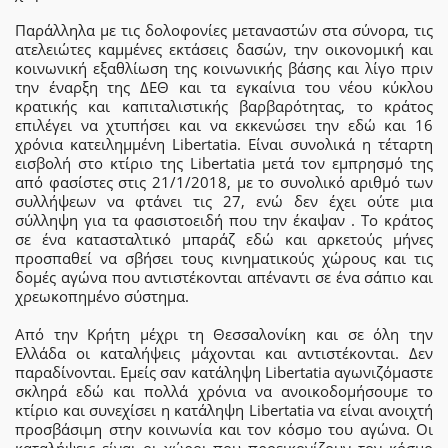
Παράλληλα με τις δολοφονίες μεταναστών στα σύνορα, τις
ατελειώτες καμμένες εκτάσεις δασών, την οικονομική και
κοινωνική εξαθλίωση της κοινωνικής βάσης και λίγο πριν
την έναρξη της ΔΕΘ και τα εγκαίνια του νέου κύκλου
κρατικής και καπιταλιστικής βαρβαρότητας, το κράτος
επιλέγει να χτυπήσει και να εκκενώσει την εδώ και 16
χρόνια κατειλημμένη Libertatia. Είναι συνολικά η τέταρτη
εισβολή στο κτίριο της Libertatia μετά τον εμπρησμό της
από φασίστες στις 21/1/2018, με το συνολικό αριθμό των
συλλήψεων να φτάνει τις 27, ενώ δεν έχει ούτε μια
σύλληψη για τα φασιστοειδή που την έκαψαν . Το κράτος
σε ένα κατασταλτικό μπαράζ εδώ και αρκετούς μήνες
προσπαθεί να σβήσει τους κινηματικούς χώρους και τις
δομές αγώνα που αντιστέκονται απέναντι σε ένα σάπιο και
χρεωκοπημένο σύστημα.
Από την Κρήτη μέχρι τη Θεσσαλονίκη και σε όλη την
Ελλάδα οι καταλήψεις μάχονται και αντιστέκονται. Δεν
παραδίνονται. Εμείς σαν κατάληψη Libertatia αγωνιζόμαστε
σκληρά εδώ και πολλά χρόνια να ανοικοδομήσουμε το
κτίριο και συνεχίσει η κατάληψη Libertatia να είναι ανοιχτή
προσβάσιμη στην κοινωνία και τον κόσμο του αγώνα. Οι