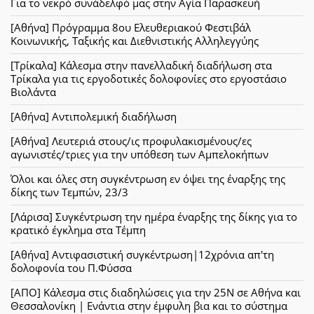
Για το νεκρό συνάδελφό μας στην Αγία Παρασκευή
[Αθήνα] Πρόγραμμα 8ου Ελευθεριακού Φεστιβάλ
Κοινωνικής, Ταξικής και Διεθνιστικής Αλληλεγγύης
[Τρίκαλα] Κάλεσμα στην πανελλαδική διαδήλωση στα
Τρίκαλα για τις εργοδοτικές δολοφονίες στο εργοστάσιο
Βιολάντα
[Αθήνα] Αντιπολεμική διαδήλωση
[Αθήνα] Λευτεριά στους/ις προφυλακισμένους/ες
αγωνιστές/τριες για την υπόθεση των Αμπελοκήπων
Όλοι και όλες στη συγκέντρωση εν όψει της έναρξης της
δίκης των Τεμπών, 23/3
[Λάρισα] Συγκέντρωση την ημέρα έναρξης της δίκης για το
κρατικό έγκλημα στα Τέμπη
[Αθήνα] Αντιφασιστική συγκέντρωση|12χρόνια απ'τη
δολοφονία του Π.Φύσσα
[ΑΠΟ] Κάλεσμα στις διαδηλώσεις για την 25Ν σε Αθήνα και
Θεσσαλονίκη | Ενάντια στην έμφυλη βια και το σύστημα