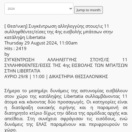
Jump to month
[ Θεσ/νικη] Συγκέντρωση αλληλεγγύης στους/ις 11
συλληφθέντες/είσες της 4ης εισβολής μπάτσων στην
κατάληψη Libertatia
Thursday 29 August 2024, 11:00am
Hits
: 2419
by
ΣΥΓΚΕΝΤΡΩΣΗ ΑΛΛΗΛΕΓΓΥΗΣ ΣΤΟΥΣ/ΙΣ 11
ΣΥΛΛΗΦΘΕΝΤΕΣ/ΕΙΣΕΣ ΤΗΣ 4ης ΕΙΣΒΟΛΗΣ ΤΩΝ ΜΠΑΤΣΩΝ
ΣΤΗΝ LIBERTATIA
ΑΥΡΙΟ 29/8 | 11:00 | ΔΙΚΑΣΤΗΡΙΑ ΘΕΣΣΑΛΟΝΙΚΗΣ
Σήμερα το μεσημέρι δυνάμεις της αστυνομίας εισβάλουν
στον χώρο της κατάληψης Libertatia συλλαμβάνοντας 11
άτομα και κάνοντας δύο προσαγωγές. Οι κατηγορίες είναι
η διατάραξη οικιακής ειρήνης και η παραμονή σε
διατηρητέο κτίριο δίχως την άδεια της αρμόδιας αρχής και
απείθεια. Στη συνέχεια σφράγισαν τις εισόδους, ενώ
δυνάμεις της ΕΛΑΣ παραμένουν και περιφρουρούν το
χώρο.