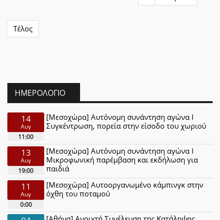
Τέλος
ΗΜΕΡΟΛΌΓΙΟ
[Μεσοχώρα] Αυτόνομη συνάντηση αγώνα Ι
14
Συγκέντρωση, πορεία στην είσοδο του χωριού
Αυγ
11:00
[Μεσοχώρα] Αυτόνομη συνάντηση αγώνα Ι
13
Μικροφωνική παρέμβαση και εκδήλωση για
Αυγ
παιδιά
19:00
[Μεσοχώρα] Αυτοοργανωμένο κάμπινγκ στην
11
όχθη του ποταμού
Αυγ
0:00
[Αθήνα] Ανοιχτή Συνέλευση της Κατάληψης
04